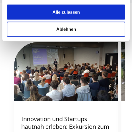
USA bedeuten kann.
Alle zulassen
Ablehnen
©MCI/Stichauner
Innovation und Startups
S
hautnah erleben: Exkursion zum
E