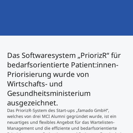
International studieren
An über 300 Partneruniversitäten
Micro Degrees
Forschung am MCI
Studienberatung
Micro Credentials
Study Finder Bachelor/Master
Das Softwaresystem „PriorizR“ für
Masterclasses
bedarfsorientierte Patient:innen-
Priorisierung wurde von
Management-Seminare
Wirtschafts- und
Gesundheitsministerium
Technische Weiterbildung
ausgezeichnet.
Das PriorizR-System des Start-ups „famado GmbH“,
welches von drei MCI Alumni gegründet wurde, ist ein
Maßgeschneiderte Programme
neuartiges und flexibles Angebot für das Wartelisten-
Management und die effiziente und bedarfsorientierte