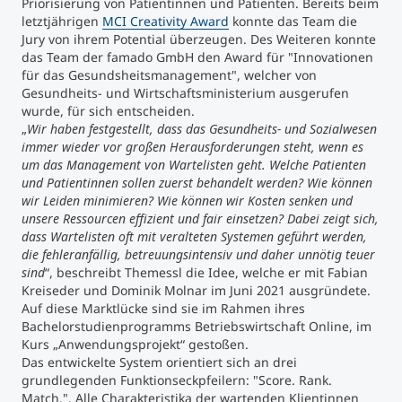
Priorisierung von Patientinnen und Patienten. Bereits beim
letztjährigen
MCI Creativity Award
konnte das Team die
Studienberatung
Jury von ihrem Potential überzeugen. Des Weiteren konnte
das Team der famado GmbH den Award für "Innovationen
für das Gesundsheitsmanagement", welcher von
Executive Education Finder
Gesundheits- und Wirtschaftsministerium ausgerufen
wurde, für sich entscheiden.
„
Wir haben festgestellt, dass das Gesundheits- und Sozialwesen
immer wieder vor großen Herausforderungen steht, wenn es
um das Management von Wartelisten geht. Welche Patienten
und Patientinnen sollen zuerst behandelt werden? Wie können
wir Leiden minimieren? Wie können wir Kosten senken und
unsere Ressourcen effizient und fair einsetzen? Dabei zeigt sich,
dass Wartelisten oft mit veralteten Systemen geführt werden,
die fehleranfällig, betreuungsintensiv und daher unnötig teuer
sind
“, beschreibt Themessl die Idee, welche er mit Fabian
Kreiseder und Dominik Molnar im Juni 2021 ausgründete.
Auf diese Marktlücke sind sie im Rahmen ihres
Bachelorstudienprogramms Betriebswirtschaft Online, im
Kurs „Anwendungsprojekt“ gestoßen.
Das entwickelte System orientiert sich an drei
grundlegenden Funktionseckpfeilern: "Score. Rank.
Match.". Alle Charakteristika der wartenden Klientinnen