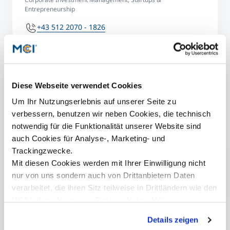
Entrepreneurship
+43 512 2070 - 1826
benjamin.suitner@mci.edu
Diese Webseite verwendet Cookies
© Fabian Kreiseder
a© 
Um Ihr Nutzungserlebnis auf unserer Seite zu
verbessern, benutzen wir neben Cookies, die technisch
notwendig für die Funktionalität unserer Website sind
More information
auch Cookies für Analyse-, Marketing- und
Trackingzwecke.
PRIORIZR
Mit diesen Cookies werden mit Ihrer Einwilligung nicht
nur von uns sondern auch von Drittanbietern Daten
MCI Startup- und Entrepreneurship Service
verarbeitet, die ihren Sitz teilweise in Drittländern wie den
USA haben. In unserer
Datenschutzerklärung
informieren wir Sie über diese Tools und Partner und
Details zeigen
erklären Ihnen genau, was eine Datenübermittlung in die