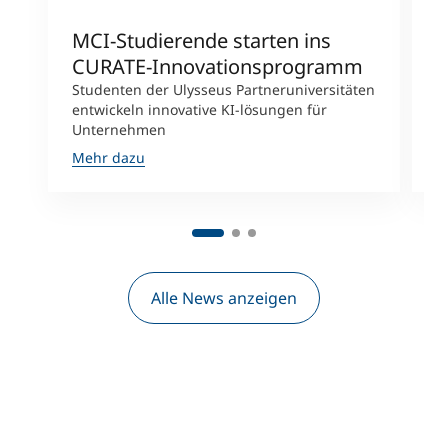
MCI-Studierende starten ins
S
CURATE-Innovationsprogramm
T
Studenten der Ulysseus Partneruniversitäten
2
entwickeln innovative KI-lösungen für
d
Unternehmen
D
Mehr dazu
M
Alle News anzeigen