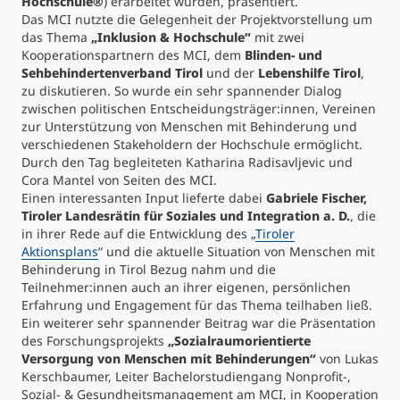
Hochschule
®
) erarbeitet wurden, präsentiert.
Das MCI nutzte die Gelegenheit der Projektvorstellung um
das Thema
„Inklusion & Hochschule“
Studienberatung
mit zwei
Kooperationspartnern des MCI, dem
Blinden- und
Sehbehindertenverband Tirol
und der
Lebenshilfe Tirol
,
Executive Education Finder
zu diskutieren. So wurde ein sehr spannender Dialog
zwischen politischen Entscheidungsträger:innen, Vereinen
zur Unterstützung von Menschen mit Behinderung und
verschiedenen Stakeholdern der Hochschule ermöglicht.
Durch den Tag begleiteten Katharina Radisavljevic und
Cora Mantel von Seiten des MCI.
Einen interessanten Input lieferte dabei
Gabriele Fischer,
Tiroler Landesrätin für Soziales und Integration a. D.
, die
in ihrer Rede auf die Entwicklung des „
Tiroler
Aktionsplans
“ und die aktuelle Situation von Menschen mit
Behinderung in Tirol Bezug nahm und die
Teilnehmer:innen auch an ihrer eigenen, persönlichen
Erfahrung und Engagement für das Thema teilhaben ließ.
Ein weiterer sehr spannender Beitrag war die Präsentation
des Forschungsprojekts
„Sozialraumorientierte
Versorgung von Menschen mit Behinderungen“
von Lukas
Kerschbaumer, Leiter Bachelorstudiengang Nonprofit-,
Sozial- & Gesundheitsmanagement am MCI, in Kooperation