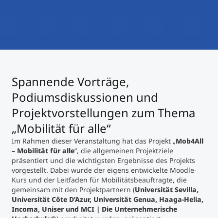
International studieren
An über 300 Partneruniversitäten
Micro Degrees
Forschung am MCI
Studienberatung
Micro Credentials
Spannende Vorträge,
Study Finder Bachelor/Master
Masterclasses
Podiumsdiskussionen und
Projektvorstellungen zum Thema
„Mobilität für alle“
Management-Seminare
Im Rahmen dieser Veranstaltung hat das Projekt „
Mob4All
– Mobilität für alle
“, die allgemeinen Projektziele
präsentiert und die wichtigsten Ergebnisse des Projekts
Technische Weiterbildung
vorgestellt. Dabei wurde der eigens entwickelte Moodle-
Kurs und der Leitfaden für Mobilitätsbeauftragte, die
gemeinsam mit den Projektpartnern (
Universität Sevilla,
Maßgeschneiderte Programme
Universität Côte D’Azur, Universität Genua, Haaga-Helia,
Incoma, Uniser und MCI | Die Unternehmerische