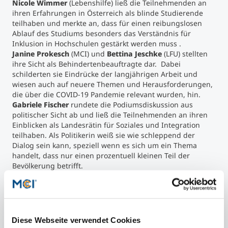
Nicole Wimmer
(Lebenshilfe) ließ die Teilnehmenden an
ihren Erfahrungen in Österreich als blinde Studierende
teilhaben und merkte an, dass für einen reibungslosen
Ablauf des Studiums besonders das Verständnis für
Inklusion in Hochschulen gestärkt werden muss .
Janine Prokesch
(MCI) und
Bettina Jeschke
(LFU) stellten
ihre Sicht als Behindertenbeauftragte dar. Dabei
schilderten sie Eindrücke der langjährigen Arbeit und
wiesen auch auf neuere Themen und Herausforderungen,
die über die COVID-19 Pandemie relevant wurden, hin.
Gabriele Fischer
rundete die Podiumsdiskussion aus
politischer Sicht ab und ließ die Teilnehmenden an ihren
Einblicken als Landesrätin für Soziales und Integration
teilhaben. Als Politikerin weiß sie wie schleppend der
Dialog sein kann, speziell wenn es sich um ein Thema
handelt, dass nur einen prozentuell kleinen Teil der
Bevölkerung betrifft.
Im Anschluss an die Podiumsdiskussion konnten sich die
Teilnehmer:innen in
drei verschiedenen interaktiven
Workshops
austauschen und ihr Wissen weiter vertiefen.
Im Workshop der
Lebenshilfe Tirol
wurde diskutiert was
Mobilität bedeutet und dass nachhaltige und
Diese Webseite verwendet Cookies
selbstbestimmte Mobilität für Menschen mit Behinderung