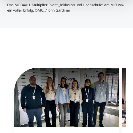
Das MOB4ALL Multiplier Event „Inklusion und Hochschule“ am MCI war
Das 
ein voller Erfolg. ©MCI / John Gardiner
ein 