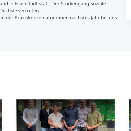
and in Eisenstadt statt. Der Studiengang Soziale
Oechsle vertreten.
Studienberatung
fen der Praxiskoordinator:innen nächstes Jahr bei uns
Executive Education Finder