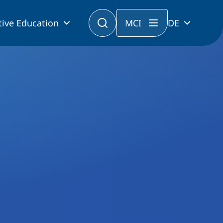
tive Education
MCI
DE