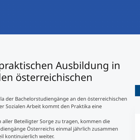
International studieren
An über 300 Partneruniversitäten
Forschung am MCI
Micro Degrees
Studienberatung
Micro Credentials
Study Finder Bachelor/Master
praktischen Ausbildung in
Masterclasses
den österreichischen
Management-Seminare
icula der Bachelorstudiengänge an den österreichischen
r Sozialen Arbeit kommt den Praktika eine
Technische Weiterbildung
aller Beteiligter Sorge zu tragen, kommen die
Studiengänge Österreichs einmal jährlich zusammen
Maßgeschneiderte Programme
 kontinuierlich weiter.