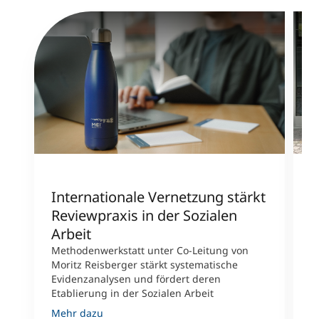
Internationale Vernetzung stärkt
Z
Reviewpraxis in der Sozialen
N
Arbeit
i
L
Methodenwerkstatt unter Co-Leitung von
Moritz Reisberger stärkt systematische
F
Evidenzanalysen und fördert deren
d
Etablierung in der Sozialen Arbeit
g
K
Mehr dazu