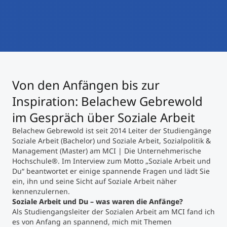
International studieren
An über 300 Partneruniversitäten
Micro Degrees
Forschung am MCI
Studienberatung
Micro Credentials
Von den Anfängen bis zur
Study Finder Bachelor/Master
Masterclasses
Inspiration: Belachew Gebrewold
im Gespräch über Soziale Arbeit
Belachew Gebrewold ist seit 2014 Leiter der Studiengänge
Management-Seminare
Soziale Arbeit (Bachelor) und Soziale Arbeit, Sozialpolitik &
Management (Master) am MCI | Die Unternehmerische
Hochschule
®
. Im Interview zum Motto „Soziale Arbeit und
Technische Weiterbildung
Du“ beantwortet er einige spannende Fragen und lädt Sie
ein, ihn und seine Sicht auf Soziale Arbeit näher
kennenzulernen.
Soziale Arbeit und Du – was waren die Anfänge?
Maßgeschneiderte Programme
Als Studiengangsleiter der Sozialen Arbeit am MCI fand ich
es von Anfang an spannend, mich mit Themen