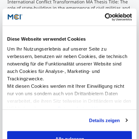
International Conflict Transformation MA Thesis Title: The
role of state-building in the emergence of civil militias and
militarization of the societies of Sudan and Somalia. -
Universität Innsbruck (MA in Peace, Security, Development
and International Conflict Transformation)
2003
MA Program (part II): Peace, Security, Development and
Diese Webseite verwendet Cookies
International Conflict Transformation, - University of
Um Ihr Nutzungserlebnis auf unserer Seite zu
Castellón / Spain, UNESCO-Chair for Philosophy.
verbessern, benutzen wir neben Cookies, die technisch
2002
notwendig für die Funktionalität unserer Website sind
MA Program (part I): Peace, Security, Development and
International Conflict Transformation, - Universität
auch Cookies für Analyse-, Marketing- und
Innsbruck
Trackingzwecke.
1993 - 2002
Mit diesen Cookies werden mit Ihrer Einwilligung nicht
Philisophy, Theologie, Internationale Politik, Peace studies -
nur von uns sondern auch von Drittanbietern Daten
Universität Innsbruck, Hamburg (Mag., MA, Dr.)
verarbeitet, die ihren Sitz teilweise in Drittländern wie den
1988 - 1991
Philosophical studies - Franciscan Institute of Philosophy
USA haben. In unserer
Datenschutzerklärung
and Theology, Addis Abeba / Ethiopia (Diploma)
informieren wir Sie über diese Tools und Partner und
Details zeigen
erklären Ihnen genau, was eine Datenübermittlung in die
USA bedeuten kann.