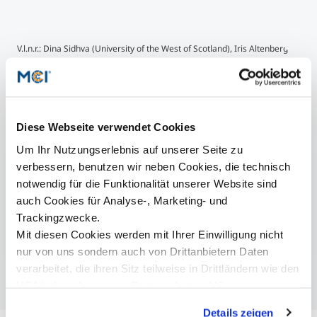
V.l.n.r.: Dina Sidhva (University of the West of Scotland), Iris Altenberger
(MCI) und Cinzia Ciaramicoli (The Itinerants) ©MCI/Department Soziale
Arbeit
Diese Webseite verwendet Cookies
Mehr Informationen
Um Ihr Nutzungserlebnis auf unserer Seite zu
verbessern, benutzen wir neben Cookies, die technisch
Soziale Arbeit | Bachelor
notwendig für die Funktionalität unserer Website sind
Soziale Arbeit, Sozialpolitik & -management |
auch Cookies für Analyse-, Marketing- und
Master
Trackingzwecke.
BURC
Mit diesen Cookies werden mit Ihrer Einwilligung nicht
nur von uns sondern auch von Drittanbietern Daten
verarbeitet, die ihren Sitz teilweise in Drittländern wie den
USA haben. In unserer
Datenschutzerklärung
informieren wir Sie über diese Tools und Partner und
Details zeigen