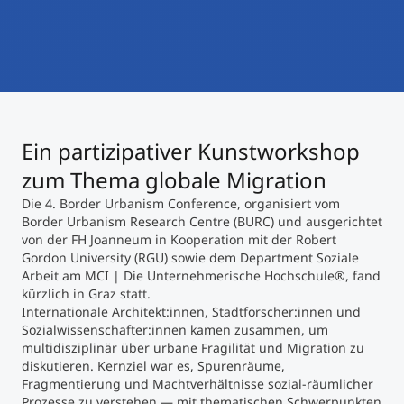
International studieren
An über 300 Partneruniversitäten
Micro Degrees
Forschung am MCI
Studienberatung
Micro Credentials
Ein partizipativer Kunstworkshop
Study Finder Bachelor/Master
Masterclasses
zum Thema globale Migration
Die 4. Border Urbanism Conference, organisiert vom
Border Urbanism Research Centre (BURC) und ausgerichtet
Management-Seminare
von der FH Joanneum in Kooperation mit der Robert
Gordon University (RGU) sowie dem Department Soziale
Arbeit am MCI | Die Unternehmerische Hochschule®, fand
kürzlich in Graz statt.
Technische Weiterbildung
Internationale Architekt:innen, Stadtforscher:innen und
Sozialwissenschafter:innen kamen zusammen, um
multidisziplinär über urbane Fragilität und Migration zu
diskutieren. Kernziel war es, Spurenräume,
Maßgeschneiderte Programme
Fragmentierung und Machtverhältnisse sozial-räumlicher
Prozesse zu verstehen — mit thematischen Schwerpunkten