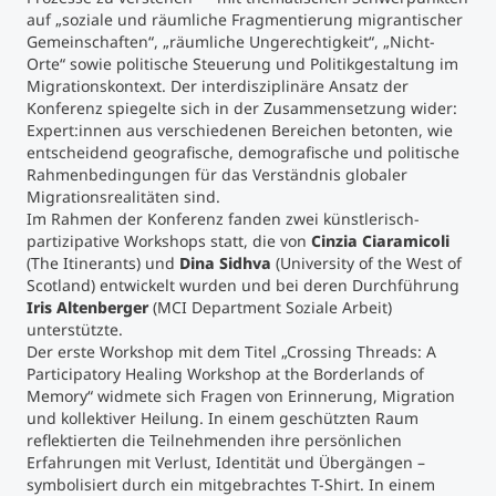
auf „soziale und räumliche Fragmentierung migrantischer
Gemeinschaften“, „räumliche Ungerechtigkeit“, „Nicht-
Studienberatung
Orte“ sowie politische Steuerung und Politikgestaltung im
Migrationskontext. Der interdisziplinäre Ansatz der
Executive Education Finder
Konferenz spiegelte sich in der Zusammensetzung wider:
Expert:innen aus verschiedenen Bereichen betonten, wie
entscheidend geografische, demografische und politische
Rahmenbedingungen für das Verständnis globaler
Migrationsrealitäten sind.
Im Rahmen der Konferenz fanden zwei künstlerisch-
partizipative Workshops statt, die von
Cinzia Ciaramicoli
(The Itinerants) und
Dina Sidhva
(University of the West of
Scotland) entwickelt wurden und bei deren Durchführung
Iris Altenberger
(MCI Department Soziale Arbeit)
unterstützte.
Der erste Workshop mit dem Titel „Crossing Threads: A
Participatory Healing Workshop at the Borderlands of
Memory“ widmete sich Fragen von Erinnerung, Migration
und kollektiver Heilung. In einem geschützten Raum
reflektierten die Teilnehmenden ihre persönlichen
Erfahrungen mit Verlust, Identität und Übergängen –
symbolisiert durch ein mitgebrachtes T-Shirt. In einem