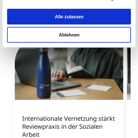
erklären Ihnen genau, was eine Datenübermittlung in die
USA bedeuten kann.
Alle zulassen
Ablehnen
Internationale Vernetzung stärkt
Z
Reviewpraxis in der Sozialen
N
Arbeit
i