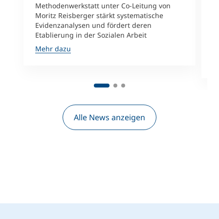
L
Methodenwerkstatt unter Co-Leitung von
Moritz Reisberger stärkt systematische
F
Evidenzanalysen und fördert deren
d
Etablierung in der Sozialen Arbeit
g
K
Mehr dazu
M
Alle News anzeigen