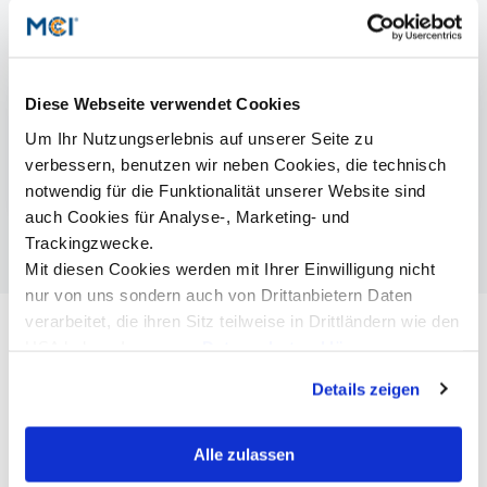
Mehr Informationen
Diese Webseite verwendet Cookies
Soziale Arbeit | Bachelor
Um Ihr Nutzungserlebnis auf unserer Seite zu
Soziale Arbeit, Sozialpolitik & -management |
verbessern, benutzen wir neben Cookies, die technisch
Master
notwendig für die Funktionalität unserer Website sind
auch Cookies für Analyse-, Marketing- und
Trackingzwecke.
Mit diesen Cookies werden mit Ihrer Einwilligung nicht
nur von uns sondern auch von Drittanbietern Daten
verarbeitet, die ihren Sitz teilweise in Drittländern wie den
USA haben. In unserer
Datenschutzerklärung
informieren wir Sie über diese Tools und Partner und
Details zeigen
erklären Ihnen genau, was eine Datenübermittlung in die
USA bedeuten kann.
Alle zulassen