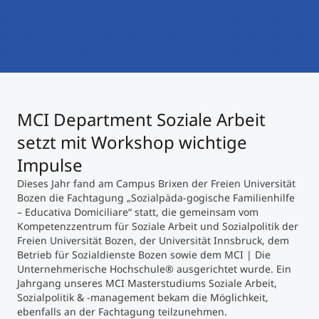
International studieren
An über 300 Partneruniversitäten
Micro Degrees
Forschung am MCI
Studienberatung
Micro Credentials
MCI Department Soziale Arbeit
Study Finder Bachelor/Master
Masterclasses
setzt mit Workshop wichtige
Impulse
Dieses Jahr fand am Campus Brixen der Freien Universität
Management-Seminare
Bozen die Fachtagung „Sozialpäda-gogische Familienhilfe
– Educativa Domiciliare“ statt, die gemeinsam vom
Kompetenzzentrum für Soziale Arbeit und Sozialpolitik der
Technische Weiterbildung
Freien Universität Bozen, der Universität Innsbruck, dem
Betrieb für Sozialdienste Bozen sowie dem MCI | Die
Unternehmerische Hochschule® ausgerichtet wurde. Ein
Jahrgang unseres MCI Masterstudiums Soziale Arbeit,
Maßgeschneiderte Programme
Sozialpolitik & -management bekam die Möglichkeit,
ebenfalls an der Fachtagung teilzunehmen.