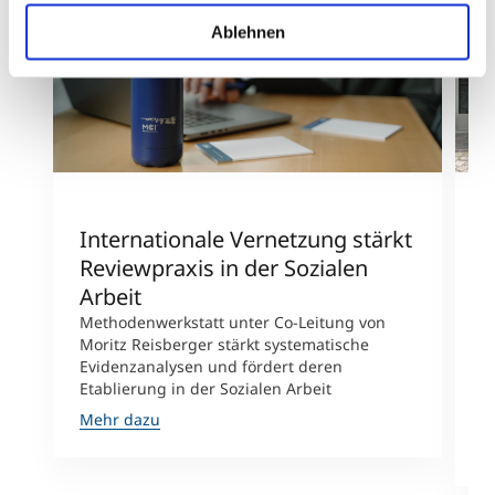
Ablehnen
Internationale Vernetzung stärkt
Z
Reviewpraxis in der Sozialen
N
Arbeit
i
L
Methodenwerkstatt unter Co-Leitung von
Moritz Reisberger stärkt systematische
F
Evidenzanalysen und fördert deren
d
Etablierung in der Sozialen Arbeit
g
K
Mehr dazu
M