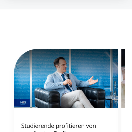
©MCI/Marc Scherr
Studierende profitieren von
M