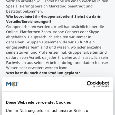
Vertrieb arbeiten will, somit habe ich einen Wechsel in den
Spezialisierungsbereich Marketing beantragt und
bestätigt bekommen.
Wie koordiniert ihr Gruppenarbeiten? Siehst du darin
Vorteile/Bereicherungen?
Gruppenarbeiten werden aktuell hauptsächlich über die
Online- Plattformen Zoom, Adobe Connect oder Skype
abgehalten. Hauptsächlich arbeiten wir immer in
denselben Gruppen zusammen, da wir zu fünft ein
eingespieltes Team sind und wissen, wo jeder einzelne
seine Stärken und Präferenzen hat. Gruppenarbeiten sind
dadurch von Vorteil, da jeder Einzelne auch zusätzlich sein
Fachwissen aus seiner Arbeit einbringt und dadurch unser
Wissen sehr erweitert werden kann.
Was hast du nach dem Studium geplant?
Nach dem Studium habe ich geplant weiterhin im Bereich
Marketing und Vertrieb im Start-up Unternehmen zu
arbeiten, um zukünftig auch für mehrere MitarbeiterInnen
die Verantwortung in der Bereichsleitung zu übernehmen.
Außerhalb von Corona: wie kommst du mit dem Blended
Diese Webseite verwendet Cookies
Learning Konzept klar (Abendtermine)? Siehst du darin
einen Vorteil für dein Studium?
Um Ihr Nutzungserlebnis auf unserer Seite zu
Die Online Vorlesungen während der Woche sind eine