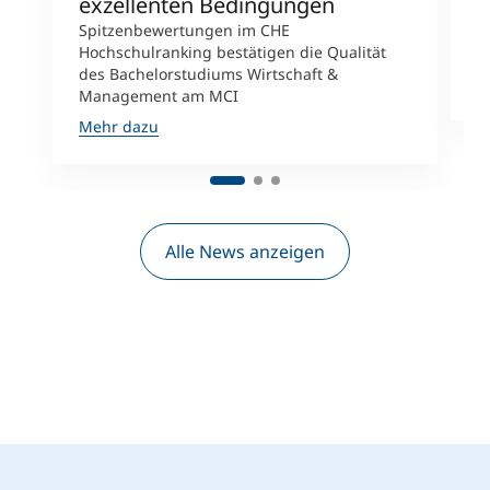
exzellenten Bedingungen
b
Spitzenbewertungen im CHE
K
Hochschulranking bestätigen die Qualität
e
des Bachelorstudiums Wirtschaft &
M
Management am MCI
Mehr dazu
Alle News anzeigen