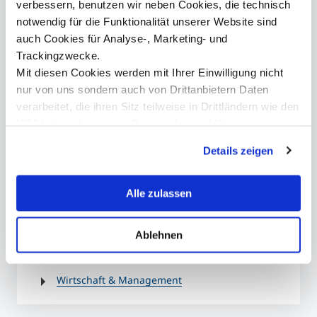
verbessern, benutzen wir neben Cookies, die technisch
gute Vorbereitung zum Einstieg in ein neues
notwendig für die Funktionalität unserer Website sind
Themengebiet. Durch die zweistündige Vorlesung kann
auch Cookies für Analyse-, Marketing- und
der Einstieg in zukünftige Themen tatsächlich dabei
helfen, sich mit diesen besser auseinander zusetzten und
Trackingzwecke.
schafft dadurch eine gute Basis für die erste
Mit diesen Cookies werden mit Ihrer Einwilligung nicht
Präsenzeinheit.
nur von uns sondern auch von Drittanbietern Daten
">
verarbeitet, die ihren Sitz teilweise in Drittländern wie den
Michaela Küblwirth, Studierende aus "Wirtschaft & Management", Foto:
USA haben. In unserer
Datenschutzerklärung
MCI/Kasper
informieren wir Sie über diese Tools und Partner und
Details zeigen
erklären Ihnen genau, was eine Datenübermittlung in die
USA bedeuten kann.
Alle zulassen
Das könnte Sie auch
Ablehnen
Interessieren
Wirtschaft & Management