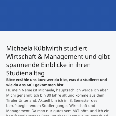
International studieren
An über 300 Partneruniversitäten
Micro Degrees
Forschung am MCI
Studienberatung
Micro Credentials
Study Finder Bachelor/Master
Michaela Küblwirth studiert
Masterclasses
Wirtschaft & Management und gibt
spannende Einblicke in ihren
Management-Seminare
Studienalltag
Bitte erzähle uns kurz wer du bist, was du studierst und
wie du ans MCI gekommen bist.
Technische Weiterbildung
Hi, mein Name ist Michaela, hauptsächlich werde ich aber
Michi genannt. Ich bin 30 Jahre alt und komme aus dem
Tiroler Unterland. Aktuell bin ich im 3. Semester des
berufsbegleitenden Studienganges Wirtschaft und
Maßgeschneiderte Programme
Management. Da man nur gutes vom MCI hört, und ich ein
berufsbegleitendes Studium absolvieren wollte, entschied