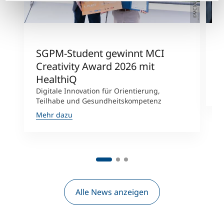
©MCI/Amplatz
SGPM-Student gewinnt MCI
S
Creativity Award 2026 mit
E
J
HealthiQ
M
Digitale Innovation für Orientierung,
Teilhabe und Gesundheitskompetenz
Mehr dazu
Alle News anzeigen