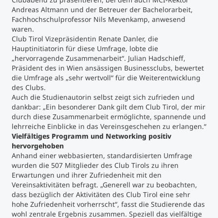
Andreas Altmann und der Betreuer der Bachelorarbeit,
Fachhochschulprofessor Nils Mevenkamp, anwesend
Studienberatung
waren.
Club Tirol Vizepräsidentin Renate Danler, die
Executive Education Finder
Hauptinitiatorin für diese Umfrage, lobte die
„hervorragende Zusammenarbeit“. Julian Hadschieff,
Präsident des in Wien ansässigen Businessclubs, bewertet
die Umfrage als „sehr wertvoll“ für die Weiterentwicklung
des Clubs.
Auch die Studienautorin selbst zeigt sich zufrieden und
dankbar: „Ein besonderer Dank gilt dem Club Tirol, der mir
durch diese Zusammenarbeit ermöglichte, spannende und
lehrreiche Einblicke in das Vereinsgeschehen zu erlangen.“
Vielfältiges Programm und Networking positiv
hervorgehoben
Anhand einer webbasierten, standardisierten Umfrage
wurden die 507 Mitglieder des Club Tirols zu ihren
Erwartungen und ihrer Zufriedenheit mit den
Vereinsaktivitäten befragt. „Generell war zu beobachten,
dass bezüglich der Aktivitäten des Club Tirol eine sehr
hohe Zufriedenheit vorherrscht“, fasst die Studierende das
wohl zentrale Ergebnis zusammen. Speziell das vielfältige