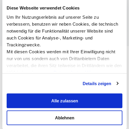
Bachelor Nonprofit-, Sozial- und
Gesundheitsmanagement
Diese Webseite verwendet Cookies
Master International Health & Social
Um Ihr Nutzungserlebnis auf unserer Seite zu
Management
verbessern, benutzen wir neben Cookies, die technisch
notwendig für die Funktionalität unserer Website sind
auch Cookies für Analyse-, Marketing- und
Trackingzwecke.
Mit diesen Cookies werden mit Ihrer Einwilligung nicht
nur von uns sondern auch von Drittanbietern Daten
verarbeitet, die ihren Sitz teilweise in Drittländern wie den
USA haben. In unserer
Datenschutzerklärung
informieren wir Sie über diese Tools und Partner und
Details zeigen
erklären Ihnen genau, was eine Datenübermittlung in die
USA bedeuten kann.
Alle zulassen
Ablehnen