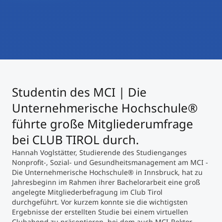
International studieren
An über 300 Partneruniversitäten
Micro Degrees
Forschung am MCI
Studienberatung
Micro Credentials
Study Finder Bachelor/Master
Studentin des MCI | Die
Masterclasses
Unternehmerische Hochschule®
führte große Mitgliederumfrage
Management-Seminare
bei CLUB TIROL durch.
Hannah Voglstätter, Studierende des Studienganges
Nonprofit-, Sozial- und Gesundheitsmanagement am MCI -
Technische Weiterbildung
Die Unternehmerische Hochschule® in Innsbruck, hat zu
Jahresbeginn im Rahmen ihrer Bachelorarbeit eine groß
angelegte Mitgliederbefragung im Club Tirol
durchgeführt. Vor kurzem konnte sie die wichtigsten
Maßgeschneiderte Programme
Ergebnisse der erstellten Studie bei einem virtuellen
Clubabend zu präsentieren, bei dem auch MCI-Rektor