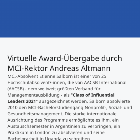
International studieren
An über 300 Partneruniversitäten
Micro Degrees
Forschung am MCI
Studienberatung
Micro Credentials
Study Finder Bachelor/Master
Virtuelle Award-Übergabe durch
Masterclasses
MCI-Rektor Andreas Altmann
MCI-Absolvent Etienne Salborn ist einer von 25
Management-Seminare
Hochschulabsolvent/-innen, die von AACSB International
(AACSB) - dem weltweit größten Verband für
Managementausbildung - als "
Class of Influential
Leaders 2021
" ausgezeichnet werden. Salborn absolvierte
Technische Weiterbildung
2010 den MCI-Bachelorstudiengang Nonprofit-, Sozial- und
Gesundheitsmanagement. Die starke internationale
Ausrichtung des Programms ermöglichte es ihm, ein
Austauschsemester in Argentinien zu verbringen, ein
Maßgeschneiderte Programme
Praktikum in London zu absolvieren und seine
Bachelorarbeit in Uganda zu schreiben.