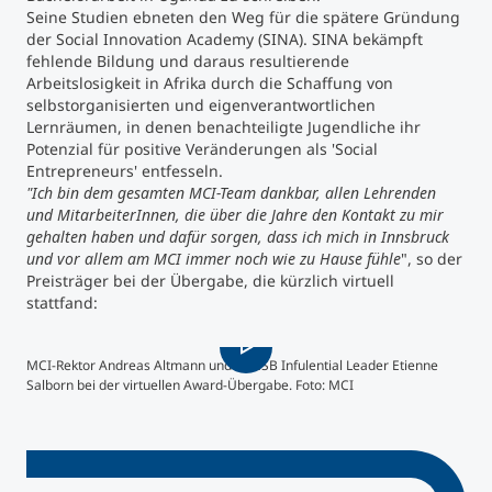
Seine Studien ebneten den Weg für die spätere Gründung
der Social Innovation Academy (SINA). SINA bekämpft
Studienberatung
fehlende Bildung und daraus resultierende
Arbeitslosigkeit in Afrika durch die Schaffung von
Executive Education Finder
selbstorganisierten und eigenverantwortlichen
Lernräumen, in denen benachteiligte Jugendliche ihr
Potenzial für positive Veränderungen als 'Social
Entrepreneurs' entfesseln.
"Ich bin dem gesamten MCI-Team dankbar, allen Lehrenden
und MitarbeiterInnen, die über die Jahre den Kontakt zu mir
gehalten haben und dafür sorgen, dass ich mich in Innsbruck
und vor allem am MCI immer noch wie zu Hause fühle
", so der
Preisträger bei der Übergabe, die kürzlich virtuell
stattfand:
MCI-Rektor Andreas Altmann und AACSB Infulential Leader Etienne
Salborn bei der virtuellen Award-Übergabe. Foto: MCI