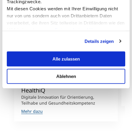
Trackingzwecke.
Mit diesen Cookies werden mit Ihrer Einwilligung nicht
nur von uns sondern auch von Drittanbietern Daten
verarbeitet, die ihren Sitz teilweise in Drittländern wie den
USA haben. In unserer
Datenschutzerklärung
informieren wir Sie über diese Tools und Partner und
©MCI/Amplatz
Details zeigen
erklären Ihnen genau, was eine Datenübermittlung in die
USA bedeuten kann.
Alle zulassen
SGPM-Student gewinnt MCI
S
Ablehnen
Creativity Award 2026 mit
E
J
HealthiQ
M
Digitale Innovation für Orientierung,
Teilhabe und Gesundheitskompetenz
Mehr dazu