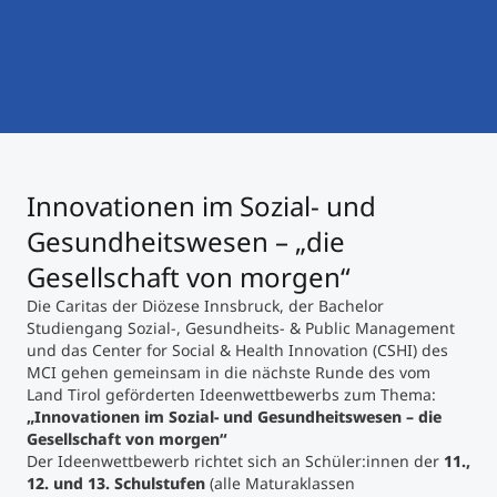
International studieren
An über 300 Partneruniversitäten
Micro Degrees
Forschung am MCI
Studienberatung
Micro Credentials
Study Finder Bachelor/Master
Innovationen im Sozial- und
Masterclasses
Gesundheitswesen – „die
Gesellschaft von morgen“
Management-Seminare
Die Caritas der Diözese Innsbruck, der Bachelor
Studiengang Sozial-, Gesundheits- & Public Management
und das Center for Social & Health Innovation (CSHI) des
Technische Weiterbildung
MCI gehen gemeinsam in die nächste Runde des vom
Land Tirol geförderten Ideenwettbewerbs zum Thema:
„Innovationen im Sozial- und Gesundheitswesen – die
Gesellschaft von morgen“
Maßgeschneiderte Programme
Der Ideenwettbewerb richtet sich an Schüler:innen der
11.,
12. und 13. Schulstufen
(alle Maturaklassen