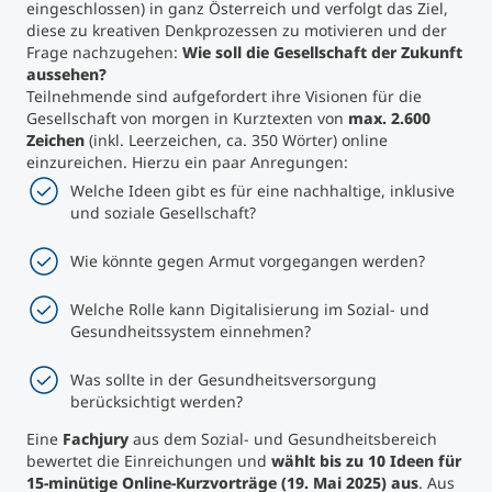
eingeschlossen) in ganz Österreich und verfolgt das Ziel,
diese zu kreativen Denkprozessen zu motivieren und der
Studienberatung
Frage nachzugehen:
Wie soll die Gesellschaft der Zukunft
aussehen?
Teilnehmende sind aufgefordert ihre Visionen für die
Executive Education Finder
Gesellschaft von morgen in Kurztexten von
max. 2.600
Zeichen
(inkl. Leerzeichen, ca. 350 Wörter) online
einzureichen. Hierzu ein paar Anregungen:
Welche Ideen gibt es für eine nachhaltige, inklusive
und soziale Gesellschaft?
Wie könnte gegen Armut vorgegangen werden?
Welche Rolle kann Digitalisierung im Sozial- und
Gesundheitssystem einnehmen?
Was sollte in der Gesundheitsversorgung
berücksichtigt werden?
Eine
Fachjury
aus dem Sozial- und Gesundheitsbereich
bewertet die Einreichungen und
wählt
bis zu 10 Ideen für
15-minütige Online-Kurzvorträge (
19. Mai 2025
) aus
. Aus