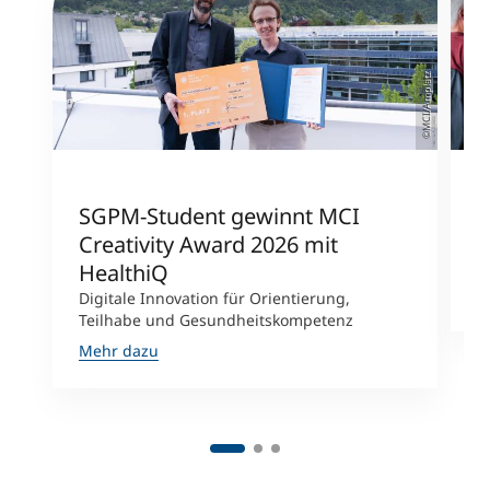
©MCI/Amplatz
SGPM-Student gewinnt MCI
S
Creativity Award 2026 mit
E
J
HealthiQ
M
Digitale Innovation für Orientierung,
Teilhabe und Gesundheitskompetenz
Mehr dazu