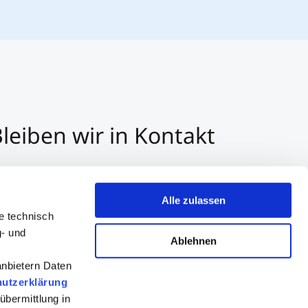
leiben wir in Kontakt
3 512 2070 - 0
r E-Mail kontaktieren
Alle zulassen
er Whatsapp kontaktieren
e technisch
g- und
Ablehnen
anbietern Daten
utzerklärung
übermittlung in