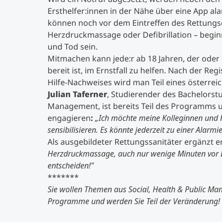
Ersthelfer:innen in der Nähe über eine App ala
können noch vor dem Eintreffen des Rettung
Herzdruckmassage oder Defibrillation – begi
und Tod sein.
Mitmachen kann jede:r ab 18 Jahren, der oder d
bereit ist, im Ernstfall zu helfen. Nach der R
Hilfe-Nachweises wird man Teil eines österrei
Julian Taferner
, Studierender des Bachelorst
Management, ist bereits Teil des Programms 
engagieren
:
„Ich möchte meine Kolleginnen und K
sensibilisieren. Es könnte jederzeit zu einer Alar
Als ausgebildeter Rettungssanitäter ergänzt e
Herzdruckmassage, auch nur wenige Minuten vor E
entscheiden!"
*******
Sie wollen Themen aus Social, Health & Public Ma
Programme und werden Sie Teil der Veränderung! 