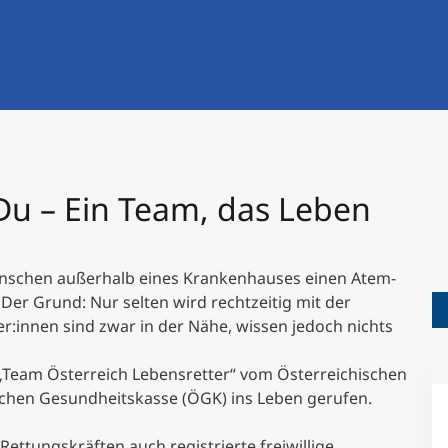
International studieren
An über 300 Partneruniversitäten
Forschung am MCI
Micro Degrees
Studienberatung
Micro Credentials
Study Finder Bachelor/Master
u – Ein Team, das Leben
Masterclasses
 Menschen außerhalb eines Krankenhauses einen Atem-
Management-Seminare
. Der Grund: Nur selten wird rechtzeitig mit der
:innen sind zwar in der Nähe, wissen jedoch nichts
Technische Weiterbildung
 „Team Österreich Lebensretter“ vom Österreichischen
schen Gesundheitskasse (ÖGK) ins Leben gerufen.
Maßgeschneiderte Programme
ettungskräften auch registrierte freiwillige