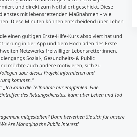
rmiert und direkt zum Notfallort geschickt. Diese
sdienstes mit lebensrettenden Maßnahmen – wie
Studienberatung
nnen. Diese Minuten können entscheidend über Leben
Executive Education Finder
ie einen gültigen Erste-Hilfe-Kurs absolviert hat und
egistrierung in der App und dem Hochladen des Erste-
chweiten Netzwerks freiwilliger Lebensretter:innen.
udiengangs Sozial-, Gesundheits- & Public
und möchte auch andere motivieren, sich zu
ollegen über dieses Projekt informieren und
mierung kommen.“
r:
„Ich kann die Teilnahme nur empfehlen. Eine
intreffen des Rettungsdienstes, kann über Leben und Tod
nagement mitgestalten? Dann bewerben Sie sich für unsere
We Are Managing the Public Interest!