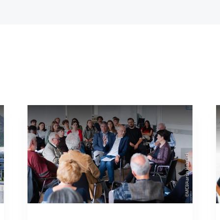
©MCI/Aaron Heimerl
tz