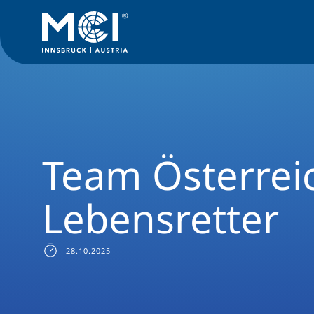
News Filter
Studiengangsnews
News Sozial-, Gesundhei
Team Österrei
Lebensretter
28.10.2025