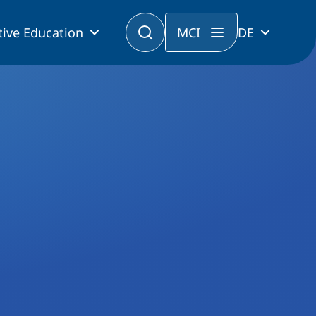
tive Education
MCI
DE