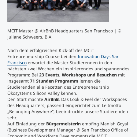
Studienberatung
Executive Education Finder
MCiT Master @ AirBnB Headquarters San Francisco | ©
Juliane Schweers, B.A.
Nach dem erfolgreichen Kick-off des MCiT
Entrepreneurship Course bei den
Innovation Days San
Francisco
erwartet die Master Studierenden in den
nächsten zwei Wochen ein inspirierendes und spannendes
Programm: Bei
23 Events, Workshops und Besuchen
mit
insgesamt
71 Stunden Programm
lernen die
Studierenden alle Facetten des Entrepreneurship
Ökosystems Silicon Valley kennen.
Den Start machte
AirBnB
. Das Look & Feel der Workspaces
des Headquarters, passend eingerichtet zum Leitmotto
„Belonging Anywhere“, beeindruckte unsere Studierenden
sehr.
Auf Einladung der
Bürgermeisterin
empfing Manish Goyal
(Business Development Manager @ San Francisco Office of
Economic and Workforce Development) die MCiT