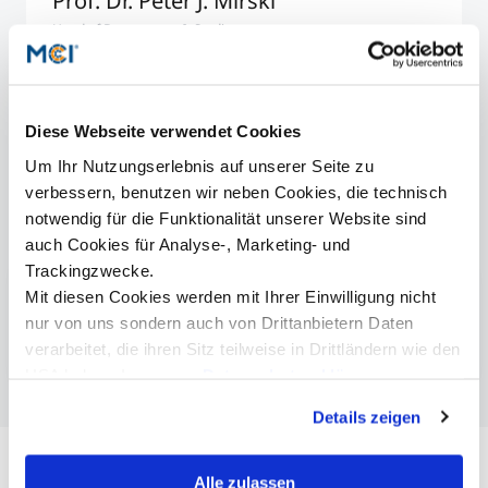
Prof. Dr. Peter J. Mirski
Head of Department & Studies
Diese Webseite verwendet Cookies
Um Ihr Nutzungserlebnis auf unserer Seite zu
verbessern, benutzen wir neben Cookies, die technisch
notwendig für die Funktionalität unserer Website sind
Weitere Informationen
auch Cookies für Analyse-, Marketing- und
Trackingzwecke.
Mit diesen Cookies werden mit Ihrer Einwilligung nicht
Bachelor Management, Communication & IT
nur von uns sondern auch von Drittanbietern Daten
Master Management, Communication & IT
verarbeitet, die ihren Sitz teilweise in Drittländern wie den
USA haben. In unserer
Datenschutzerklärung
informieren wir Sie über diese Tools und Partner und
Details zeigen
erklären Ihnen genau, was eine Datenübermittlung in die
USA bedeuten kann.
Alle zulassen