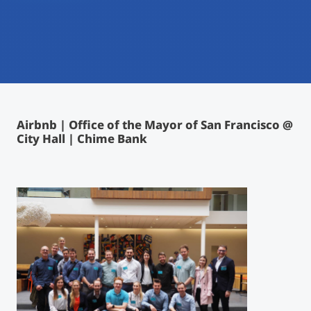
International studieren
An über 300 Partneruniversitäten
Micro Degrees
Forschung am MCI
Studienberatung
Micro Credentials
Study Finder Bachelor/Master
Airbnb | Office of the Mayor of San Francisco @
Masterclasses
City Hall | Chime Bank
Management-Seminare
Technische Weiterbildung
Maßgeschneiderte Programme