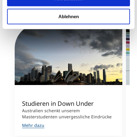
Ablehnen
Studieren in Down Under
S
Australien schenkt unserem
N
Masterstudenten unvergessliche Eindrücke
C
S
Mehr dazu
M