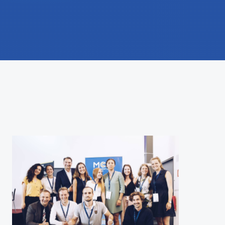
International studieren
An über 300 Partneruniversitäten
Micro Degrees
Forschung am MCI
Studienberatung
Micro Credentials
Study Finder Bachelor/Master
Masterclasses
Management-Seminare
Technische Weiterbildung
Maßgeschneiderte Programme