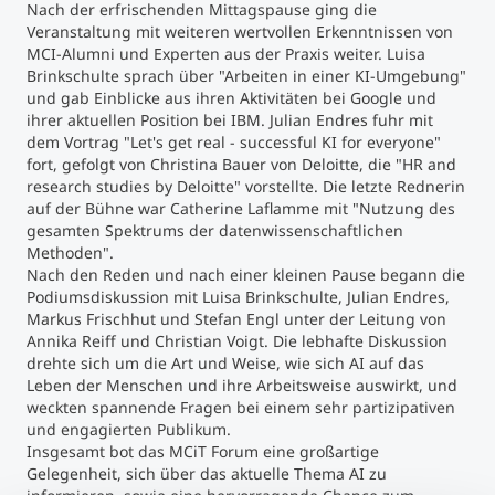
Nach der erfrischenden Mittagspause ging die
Veranstaltung mit weiteren wertvollen Erkenntnissen von
MCI-Alumni und Experten aus der Praxis weiter. Luisa
Brinkschulte sprach über "Arbeiten in einer KI-Umgebung"
und gab Einblicke aus ihren Aktivitäten bei Google und
ihrer aktuellen Position bei IBM. Julian Endres fuhr mit
dem Vortrag "Let's get real - successful KI for everyone"
fort, gefolgt von Christina Bauer von Deloitte, die "HR and
research studies by Deloitte" vorstellte. Die letzte Rednerin
auf der Bühne war Catherine Laflamme mit "Nutzung des
gesamten Spektrums der datenwissenschaftlichen
Methoden".
Nach den Reden und nach einer kleinen Pause begann die
Podiumsdiskussion mit Luisa Brinkschulte, Julian Endres,
Markus Frischhut und Stefan Engl unter der Leitung von
Annika Reiff und Christian Voigt. Die lebhafte Diskussion
drehte sich um die Art und Weise, wie sich AI auf das
Leben der Menschen und ihre Arbeitsweise auswirkt, und
weckten spannende Fragen bei einem sehr partizipativen
und engagierten Publikum.
Insgesamt bot das MCiT Forum eine großartige
Gelegenheit, sich über das aktuelle Thema AI zu