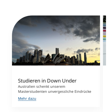
Studieren in Down Under
S
Australien schenkt unserem
N
Masterstudenten unvergessliche Eindrücke
C
S
Mehr dazu
M