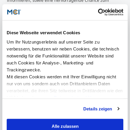
informieren, sowie eine hervorragende Chance zum
Austausch, angetrieben von den organisierten
Netzwerkspielen, die zu interessanten Gesprächen und
Verbindungen führten. Die abschließende Umfrage ergab
ein insgesamt sehr zufriedenes Publikum, das seine
Begeisterung und sein Engagement während des MCiT
Diese Webseite verwendet Cookies
Forum 2019 zeigte.
Zum Abschluss möchten wir uns bei den Sponsoren NTS,
Um Ihr Nutzungserlebnis auf unserer Seite zu
Karriere.at, Werkstätte Wattens, Hilti, Deloitte und PDA
verbessern, benutzen wir neben Cookies, die technisch
group sowie beim MCI bedanken, die dies ermöglicht
notwendig für die Funktionalität unserer Website sind
haben.
auch Cookies für Analyse-, Marketing- und
Trackingzwecke.
Mit diesen Cookies werden mit Ihrer Einwilligung nicht
nur von uns sondern auch von Drittanbietern Daten
verarbeitet, die ihren Sitz teilweise in Drittländern wie den
Kontakt
USA haben. In unserer
Datenschutzerklärung
informieren wir Sie über diese Tools und Partner und
Details zeigen
erklären Ihnen genau, was eine Datenübermittlung in die
USA bedeuten kann.
Prof. Dr. Peter J. Mirski
Alle zulassen