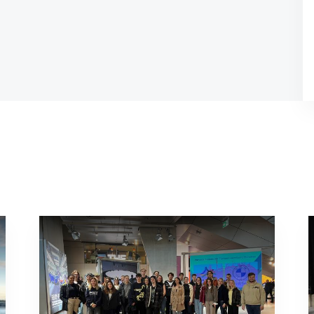
Studienberatung
Executive Education Finder