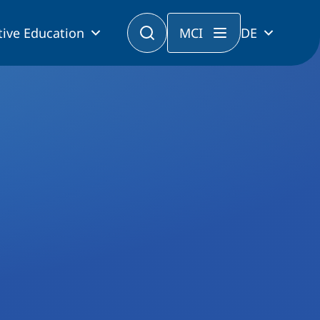
tive Education
MCI
DE
atz bei Fußballmeisterschaft