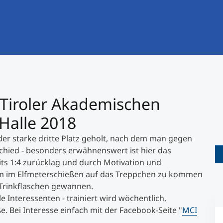
International studieren
An über 300 Partneruniversitäten
Forschung am MCI
Micro Degrees
Studienberatung
Micro Credentials
Study Finder Bachelor/Master
r Tiroler Akademischen
Masterclasses
 Halle 2018
er starke dritte Platz geholt, nach dem man gegen
Management-Seminare
chied - besonders erwähnenswert ist hier das
ts 1:4 zurücklag und durch Motivation und
 um im Elfmeterschießen auf das Treppchen zu kommen
Technische Weiterbildung
 Trinkflaschen gewannen.
e Interessenten - trainiert wird wöchentlich,
. Bei Interesse einfach mit der Facebook-Seite "
MCI
Maßgeschneiderte Programme