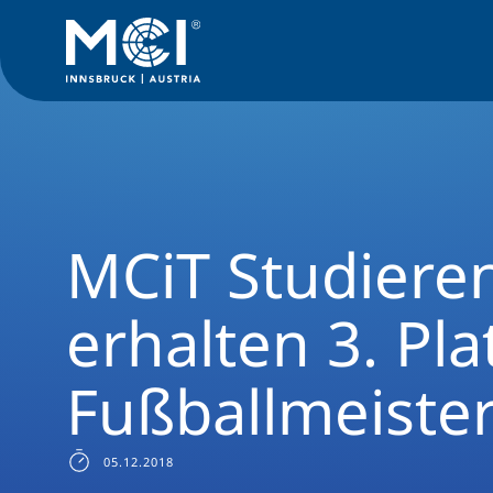
News Filter
Studiengangsnews
News Management, Commu
MCiT Studiere
erhalten 3. Pla
Fußballmeister
05.12.2018