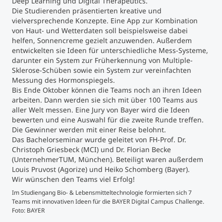
Deep Learning und Digital Therapeutics.
Die Studierenden präsentierten kreative und
vielversprechende Konzepte. Eine App zur Kombination
Studienberatung
von Haut- und Wetterdaten soll beispielsweise dabei
helfen, Sonnencreme gezielt anzuwenden. Außerdem
Executive Education Finder
entwickelten sie Ideen für unterschiedliche Mess-Systeme,
darunter ein System zur Früherkennung von Multiple-
Sklerose-Schüben sowie ein System zur vereinfachten
Messung des Hormonspiegels.
Bis Ende Oktober können die Teams noch an ihren Ideen
arbeiten. Dann werden sie sich mit über 100 Teams aus
aller Welt messen. Eine Jury von Bayer wird die Ideen
bewerten und eine Auswahl für die zweite Runde treffen.
Die Gewinner werden mit einer Reise belohnt.
Das Bachelorseminar wurde geleitet von FH-Prof. Dr.
Christoph Griesbeck (MCI) und Dr. Florian Becke
(UnternehmerTUM, München). Beteiligt waren außerdem
Louis Pruvost (Agorize) und Heiko Schomberg (Bayer).
Wir wünschen den Teams viel Erfolg!
Im Studiengang Bio- & Lebensmitteltechnologie formierten sich 7
Teams mit innovativen Ideen für die BAYER Digital Campus Challenge.
Foto: BAYER