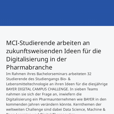
International studieren
An über 300 Partneruniversitäten
Micro Degrees
Forschung am MCI
Studienberatung
Micro Credentials
MCI-Studierende arbeiten an
Study Finder Bachelor/Master
Masterclasses
zukunftsweisenden Ideen für die
Digitalisierung in der
Pharmabranche
Management-Seminare
Im Rahmen ihres Bachelorseminars arbeiteten 32
Studierende des Studiengangs Bio- &
Lebensmitteltechnologie an ihren Ideen für die diesjährige
Technische Weiterbildung
BAYER DIGITAL CAMPUS CHALLENGE. In sieben Teams
nahmen sie sich der Frage an, inwiefern die
Digitalisierung ein Pharmaunternehmen wie BAYER in den
Maßgeschneiderte Programme
kommenden Jahren verändern könnte. Kernthemen der
weltweiten Challenge sind dabei Data Science, Machine &