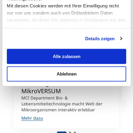
Mit diesen Cookies werden mit Ihrer Einwilligung nicht
nur von uns sondern auch von Drittanbietern Daten
verarbeitet, die ihren Sitz teilweise in Drittländern wie den
USA haben. In unserer
Datenschutzerklärung
informieren wir Sie über diese Tools und Partner und
Details zeigen
erklären Ihnen genau, was eine Datenübermittlung in die
USA bedeuten kann.
©MCI
Alle zulassen
Ablehnen
Drei MCI Stationen bei
A
Eröffnung von Science Center
E
MikroVERSUM
M
MCI Department Bio- &
Lebensmitteltechnologie macht Welt der
Mikroorganismen interaktiv erlebbar
Mehr dazu