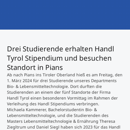
International studieren
An über 300 Partneruniversitäten
Micro Degrees
Forschung am MCI
Studienberatung
Micro Credentials
Drei Studierende erhalten Handl
Study Finder Bachelor/Master
Masterclasses
Tyrol Stipendium und besuchen
Standort in Pians
Ab nach Pians ins Tiroler Oberland hieß es am Freitag, den
Management-Seminare
1. März 2024 für drei Studierende unseres Departments
Bio- & Lebensmitteltechnologie. Dort durften die
Studierenden an einem der fünf Standorte der Firma
Technische Weiterbildung
Handl Tyrol einen besonderen Vormittag im Rahmen der
Verleihung des Handl Stipendiums verbringen.
Michaela Kammerer, Bachelorstudentin Bio- &
Lebensmitteltechnologie, und die Studierenden des
Maßgeschneiderte Programme
Masters Lebensmitteltechnologie & Ernährung Theresa
Ziegltrum und Daniel Siegl haben sich 2023 für das Handl