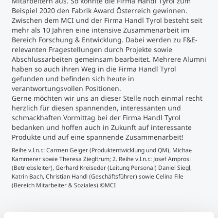
Mitarbeitern aus. So konnte die Firma Handl Tyrol zum
Beispiel 2020 den Fabrik Award Österreich gewinnen.
Zwischen dem MCI und der Firma Handl Tyrol besteht seit
mehr als 10 Jahren eine intensive Zusammenarbeit im
Bereich Forschung & Entwicklung. Dabei werden zu F&E-
relevanten Fragestellungen durch Projekte sowie
Abschlussarbeiten gemeinsam bearbeitet. Mehrere Alumni
haben so auch ihren Weg in die Firma Handl Tyrol
gefunden und befinden sich heute in
verantwortungsvollen Positionen.
Gerne möchten wir uns an dieser Stelle noch einmal recht
herzlich für diesen spannenden, interessanten und
schmackhaften Vormittag bei der Firma Handl Tyrol
bedanken und hoffen auch in Zukunft auf interessante
Produkte und auf eine spannende Zusammenarbeit!
Reihe v.l.n.r.: Carmen Geiger (Produktentwicklung und QM), Michaela
Carm
Kammerer sowie Theresa Ziegltrum; 2. Reihe v.l.n.r.: Josef Amprosi
Dani
(Betriebsleiter), Gerhard Kreiseder (Leitung Personal) Daniel Siegl,
Katr
Katrin Bach, Christian Handl (Geschäftsführer) sowie Celina File
(Bereich Mitarbeiter & Soziales) ©MCI