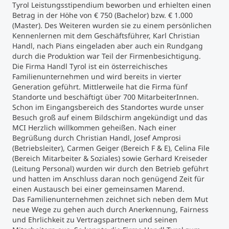
Tyrol Leistungsstipendium beworben und erhielten einen
Betrag in der Höhe von € 750 (Bachelor) bzw. € 1.000
Studienberatung
(Master). Des Weiteren wurden sie zu einem persönlichen
Kennenlernen mit dem Geschäftsführer, Karl Christian
Handl, nach Pians eingeladen aber auch ein Rundgang
Executive Education Finder
durch die Produktion war Teil der Firmenbesichtigung.
Die Firma Handl Tyrol ist ein österreichisches
Familienunternehmen und wird bereits in vierter
Generation geführt. Mittlerweile hat die Firma fünf
Standorte und beschäftigt über 700 MitarbeiterInnen.
Schon im Eingangsbereich des Standortes wurde unser
Besuch groß auf einem Bildschirm angekündigt und das
MCI Herzlich willkommen geheißen. Nach einer
Begrüßung durch Christian Handl, Josef Amprosi
(Betriebsleiter), Carmen Geiger (Bereich F & E), Celina File
(Bereich Mitarbeiter & Soziales) sowie Gerhard Kreiseder
(Leitung Personal) wurden wir durch den Betrieb geführt
und hatten im Anschluss daran noch genügend Zeit für
einen Austausch bei einer gemeinsamen Marend.
Das Familienunternehmen zeichnet sich neben dem Mut
neue Wege zu gehen auch durch Anerkennung, Fairness
und Ehrlichkeit zu Vertragspartnern und seinen