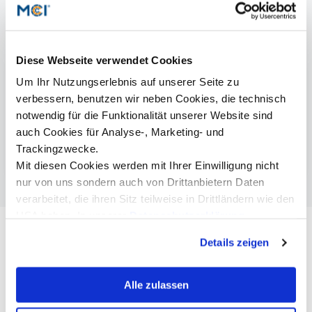
Mehr Informationen
Diese Webseite verwendet Cookies
handl tyrol
Um Ihr Nutzungserlebnis auf unserer Seite zu
verbessern, benutzen wir neben Cookies, die technisch
Bio- & Lebensmitteltechnologie | Bachelor
notwendig für die Funktionalität unserer Website sind
Biotechnologie | Master
auch Cookies für Analyse-, Marketing- und
Lebensmitteltechnologie & Ernährung | Master
Trackingzwecke.
Mit diesen Cookies werden mit Ihrer Einwilligung nicht
nur von uns sondern auch von Drittanbietern Daten
verarbeitet, die ihren Sitz teilweise in Drittländern wie den
USA haben. In unserer
Datenschutzerklärung
informieren wir Sie über diese Tools und Partner und
Details zeigen
erklären Ihnen genau, was eine Datenübermittlung in die
USA bedeuten kann.
Alle zulassen