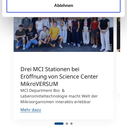
Ablehnen
©MCI
Drei MCI Stationen bei
A
Eröffnung von Science Center
E
MikroVERSUM
M
MCI Department Bio- &
Lebensmitteltechnologie macht Welt der
Mikroorganismen interaktiv erlebbar
Mehr dazu