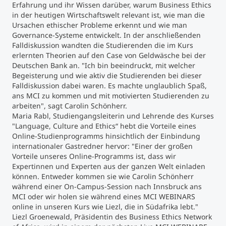
Erfahrung und ihr Wissen darüber, warum Business Ethics
in der heutigen Wirtschaftswelt relevant ist, wie man die
Studienberatung
Ursachen ethischer Probleme erkennt und wie man
Governance-Systeme entwickelt. In der anschließenden
Falldiskussion wandten die Studierenden die im Kurs
Executive Education Finder
erlernten Theorien auf den Case von Geldwäsche bei der
Deutschen Bank an. "Ich bin beeindruckt, mit welcher
Begeisterung und wie aktiv die Studierenden bei dieser
Falldiskussion dabei waren. Es machte unglaublich Spaß,
ans MCI zu kommen und mit motivierten Studierenden zu
arbeiten", sagt Carolin Schönherr.
Maria Rabl, Studiengangsleiterin und Lehrende des Kurses
"Language, Culture and Ethics“ hebt die Vorteile eines
Online-Studienprogramms hinsichtlich der Einbindung
internationaler Gastredner hervor: "Einer der großen
Vorteile unseres Online-Programms ist, dass wir
Expertinnen und Experten aus der ganzen Welt einladen
können. Entweder kommen sie wie Carolin Schönherr
während einer On-Campus-Session nach Innsbruck ans
MCI oder wir holen sie während eines MCI WEBINARS
online in unseren Kurs wie Liezl, die in Südafrika lebt."
Liezl Groenewald, Präsidentin des Business Ethics Network