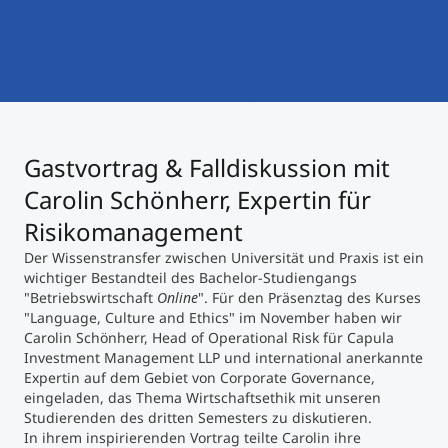
International studieren
An über 300 Partneruniversitäten
Micro Degrees
Forschung am MCI
Studienberatung
Micro Credentials
Gastvortrag & Falldiskussion mit
Study Finder Bachelor/Master
Masterclasses
Carolin Schönherr, Expertin für
Risikomanagement
Der Wissenstransfer zwischen Universität und Praxis ist ein
Management-Seminare
wichtiger Bestandteil des Bachelor-Studiengangs
"Betriebswirtschaft
Online
". Für den Präsenztag des Kurses
"Language, Culture and Ethics" im November haben wir
Technische Weiterbildung
Carolin Schönherr, Head of Operational Risk für Capula
Investment Management LLP und international anerkannte
Expertin auf dem Gebiet von Corporate Governance,
eingeladen, das Thema Wirtschaftsethik mit unseren
Maßgeschneiderte Programme
Studierenden des dritten Semesters zu diskutieren.
In ihrem inspirierenden Vortrag teilte Carolin ihre