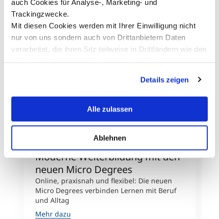
auch Cookies für Analyse-, Marketing- und
Trackingzwecke.
Mit diesen Cookies werden mit Ihrer Einwilligung nicht
nur von uns sondern auch von Drittanbietern Daten
verarbeitet, die ihren Sitz teilweise in Drittländern wie den
USA haben. In unserer
Datenschutzerklärung
informieren wir Sie über diese Tools und Partner und
Details zeigen
erklären Ihnen genau, was eine Datenübermittlung in die
USA bedeuten kann.
©MCI/Kasper
Alle zulassen
Ablehnen
Moderne Weiterbildung mit den
U
neuen Micro Degrees
N
W
Online, praxisnah und flexibel: Die neuen
Micro Degrees verbinden Lernen mit Beruf
D
und Alltag
P
s
Mehr dazu