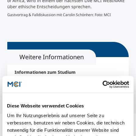
of Africa, wird in einem der nächsten Live MCI WEBINARE
über ethische Entscheidungen sprechen.
Gastvortrag & Falldiskussion mit Carolin Schönherr. Foto: MCI
Gast
Weitere Informationen
Informationen zum Studium
Bachelor Betriebswirtschaft
Online
Bachelor Business Administration
Online
Diese Webseite verwendet Cookies
Um Ihr Nutzungserlebnis auf unserer Seite zu
verbessern, benutzen wir neben Cookies, die technisch
notwendig für die Funktionalität unserer Website sind