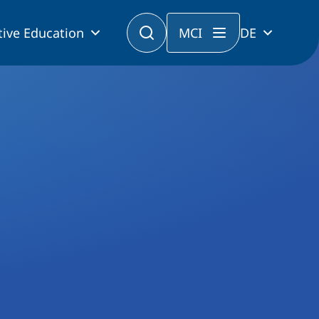
tive Education
MCI
DE