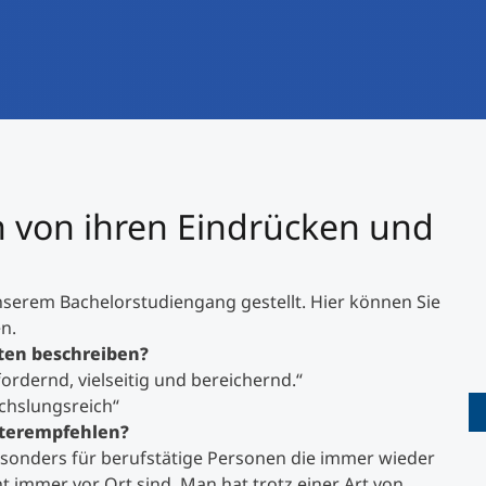
International studieren
An über 300 Partneruniversitäten
Forschung am MCI
Micro Degrees
Studienberatung
Micro Credentials
Study Finder Bachelor/Master
 von ihren Eindrücken und
Masterclasses
serem Bachelorstudiengang gestellt. Hier können Sie
Management-Seminare
n.
rten beschreiben?
ordernd, vielseitig und bereichernd.“
Technische Weiterbildung
echslungsreich“
terempfehlen?
besonders für berufstätige Personen die immer wieder
Maßgeschneiderte Programme
t immer vor Ort sind. Man hat trotz einer Art von