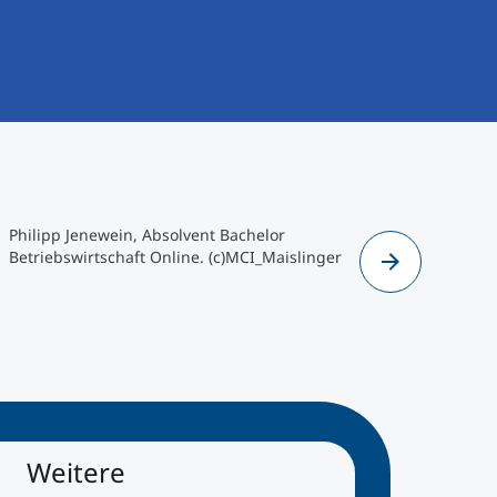
Philipp Jenewein, Absolvent Bachelor
Patrick Sal
Betriebswirtschaft Online. (c)MCI_Maislinger
Betriebswi
Weitere