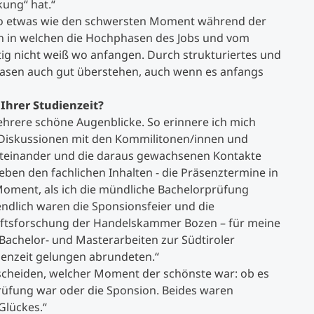
ung“ hat.“
 so etwas wie den schwersten Moment während der
en in welchen die Hochphasen des Jobs und vom
ig nicht weiß wo anfangen. Durch strukturiertes und
hasen auch gut überstehen, auch wenn es anfangs
Ihrer Studienzeit?
ehrere schöne Augenblicke. So erinnere ich mich
Diskussionen mit den Kommilitonen/innen und
iteinander und die daraus gewachsenen Kontakte
eben den fachlichen Inhalten - die Präsenztermine in
 Moment, als ich die mündliche Bachelorprüfung
endlich waren die Sponsionsfeier und die
haftsforschung der Handelskammer Bozen – für meine
achelor- und Masterarbeiten zur Südtiroler
dienzeit gelungen abrundeten.“
ntscheiden, welcher Moment der schönste war: ob es
üfung war oder die Sponsion. Beides waren
Glückes.“