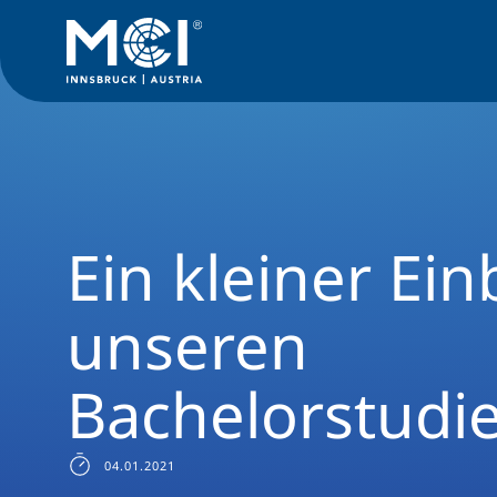
News Filter
Studiengangsnews
News Betriebswirtschaft 
Ein kleiner Einb
unseren
Bachelorstudi
04.01.2021