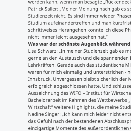
werden kann, wenn man besagte „Rückendeck
Patrick Saller: „Meiner Meinung nach gab es
Studienzeit nicht. Es sind immer wieder Phas
Studium aufeinandertreffen und man kurzfrist
schrittweises Herangehen konnte ich diese P
nicht immer leicht ausgesehen hat.“
Was war der schönste Augenblick während 
Lisa Schwarz: „In meiner Studienzeit gab es m
gerne an den Austausch und die spannenden 
Lehrkräften. Gerade auch das studentische M
waren für mich einmalig und unterstrichen - n
Innsbruck. Unvergessen bleibt sicherlich der
erfolgreich abgeschlossen hatte. Und schluss
Auszeichnung des WIFO – Institut für Wirtsc
Bachelorarbeit im Rahmen des Wettbewerbs „B
Wirtschaft“ weitere Highlights, die meine Stu
Nadine Singer: „Ich kann mich leider nicht e
das Gefühl nach der bestandenen Abschlusspr
einzigartige Momente des außerordentlichen 