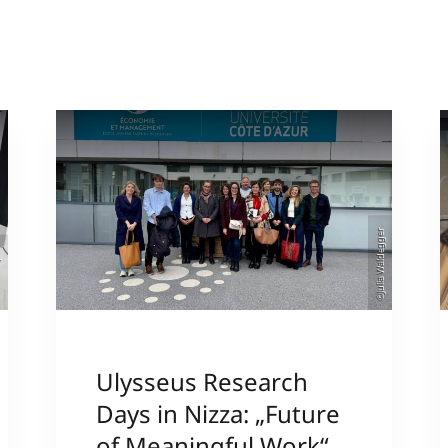
©Julia Waldegger
er
Ulysseus Research
Days in Nizza: „Future
of Meaningful Work“