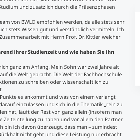
s Studium und zusätzlich durch die Präsenzphasen
Studienberatung
 Team von BWLO empfohlen werden, da alle stets sehr
h stets Wissen gut und verständlich vermitteln. Ich
Executive Education Finder
Zusammenarbeit mit Herrn Prof. Dr. Kittler, welcher
end ihrer Studienzeit und wie haben Sie ihn
 mich ganz am Anfang. Mein Sohn war zwei Jahre alt
auf die Welt gebracht. Die Welt der Fachhochschule
tionen zu schreiben oder wissenschaftlich zu
t.
he Punkte es ankommt und was von einem verlangt
l darauf einzulassen und sich in die Thematik „rein zu
 hat, läuft der Rest von ganz allein (insofern man
fixe Zeiteinteilung zu haben und vor allem den Partner
lich bin ich davon überzeugt, dass man – zumindest
Rückhalt nicht geht und diese Leistung nur erbracht