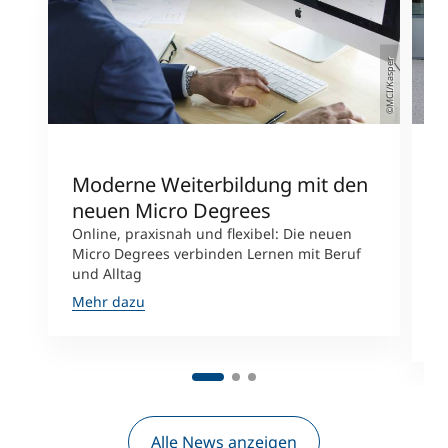
©MCI/Kasper
Moderne Weiterbildung mit den
U
neuen Micro Degrees
N
W
Online, praxisnah und flexibel: Die neuen
Micro Degrees verbinden Lernen mit Beruf
D
und Alltag
P
s
Mehr dazu
M
Alle News anzeigen