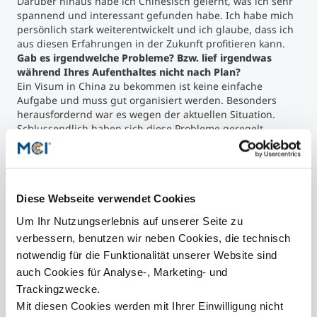
Darüber hinaus habe ich Chinesisch gelernt, was ich sehr
spannend und interessant gefunden habe. Ich habe mich
persönlich stark weiterentwickelt und ich glaube, dass ich
aus diesen Erfahrungen in der Zukunft profitieren kann.
Gab es irgendwelche Probleme? Bzw. lief irgendwas
während Ihres Aufenthaltes nicht nach Plan?
Ein Visum in China zu bekommen ist keine einfache
Aufgabe und muss gut organisiert werden. Besonders
herausfordernd war es wegen der aktuellen Situation.
Schlussendlich haben sich diese Probleme geregelt.
Welche Tipps und Empfehlungen würden Sie
Studierenden geben, die ein Auslandssemester planen?
Alles gut organisieren, durchdenken, sich auf die
kulturellen Unterschiede vorbereiten, wenn möglich ein
Diese Webseite verwendet Cookies
bisschen Chinesisch lernen. Personen suchen, die schon
mal in China waren und sich über das Leben in China
Um Ihr Nutzungserlebnis auf unserer Seite zu
informieren, da es ganz anders ist als in Europa.
verbessern, benutzen wir neben Cookies, die technisch
Eindrücke aus Shanghai und Umgebung. Foto: Melinda Papp
Ein
notwendig für die Funktionalität unserer Website sind
auch Cookies für Analyse-, Marketing- und
Trackingzwecke.
Mit diesen Cookies werden mit Ihrer Einwilligung nicht