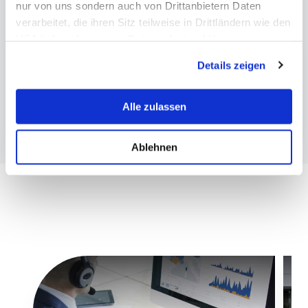
nur von uns sondern auch von Drittanbietern Daten
verarbeitet, die ihren Sitz teilweise in Drittländern wie den
Weitere Informationen
USA haben. In unserer
Datenschutzerklärung
informieren wir Sie über diese Tools und Partner und
Bachelor Betriebswirtschaft
Online
Details zeigen
erklären Ihnen genau, was eine Datenübermittlung in die
Bachelor Business Administration
Online
USA bedeuten kann.
Master Corporate Governance & Finance
Online
Alle zulassen
Ablehnen