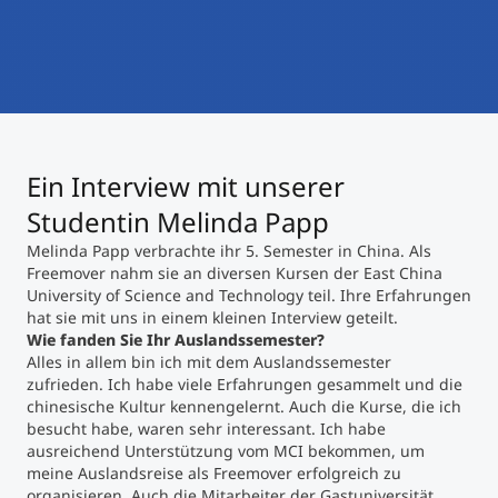
International studieren
An über 300 Partneruniversitäten
Micro Degrees
Forschung am MCI
Studienberatung
Micro Credentials
Ein Interview mit unserer
Study Finder Bachelor/Master
Masterclasses
Studentin Melinda Papp
Melinda Papp verbrachte ihr 5. Semester in China. Als
Freemover nahm sie an diversen Kursen der East China
Management-Seminare
University of Science and Technology teil. Ihre Erfahrungen
hat sie mit uns in einem kleinen Interview geteilt.
Wie fanden Sie Ihr Auslandssemester?
Alles in allem bin ich mit dem Auslandssemester
Technische Weiterbildung
zufrieden. Ich habe viele Erfahrungen gesammelt und die
chinesische Kultur kennengelernt. Auch die Kurse, die ich
besucht habe, waren sehr interessant. Ich habe
ausreichend Unterstützung vom MCI bekommen, um
Maßgeschneiderte Programme
meine Auslandsreise als Freemover erfolgreich zu
organisieren. Auch die Mitarbeiter der Gastuniversität