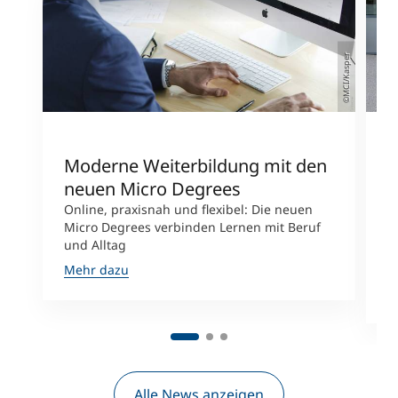
©MCI/Kasper
Moderne Weiterbildung mit den
U
neuen Micro Degrees
N
W
Online, praxisnah und flexibel: Die neuen
Micro Degrees verbinden Lernen mit Beruf
D
und Alltag
P
s
Mehr dazu
M
Alle News anzeigen