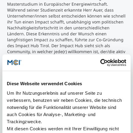
Masterstudium in Europäischer Energiewirtschaft.
Während seiner Studienzeit erkannte Herr Auer, dass
Unternehmer/innen selbst entscheiden können wie schnell
ihr Tun einen Impact schafft, unabhängig vom politischen
Nachhaltigkeitsfortschritt in den unterschiedlichen
Ländern. Diese Erkenntnis und der Wunsch einen
langfristigen Impact zu schaffen, führte zur Co-Gründung
des Impact Hub Tirol. Der Impact Hub sieht sich als
Community, in welcher jede(r) willkommen ist, der/die aktiv
über Zukünfte nachdenken und diese auch aktiv
mitgestalten will. Das kann in Form einer Unternehmens-,
Vereinsgründung oder einer politischen Initiative erfolgen.
Wollen Sie mehr über den Impact Hub Tirol erfahren?
Dann nutzen Sie den Link auf der rechten Seite.
Diese Webseite verwendet Cookies
Alexander Auer, Co-Founder Impact Hub Tirol und MCI-Alumnus. Foto:
Um Ihr Nutzungserlebnis auf unserer Seite zu
Verena Nagl
verbessern, benutzen wir neben Cookies, die technisch
notwendig für die Funktionalität unserer Website sind
auch Cookies für Analyse-, Marketing- und
Trackingzwecke.
Mit diesen Cookies werden mit Ihrer Einwilligung nicht