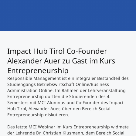
International studieren
An über 300 Partneruniversitäten
Micro Degrees
Forschung am MCI
Studienberatung
Micro Credentials
Impact Hub Tirol Co-Founder
Study Finder Bachelor/Master
Masterclasses
Alexander Auer zu Gast im Kurs
Entrepreneurship
Responsible Management ist ein integraler Bestandteil des
Management-Seminare
Studiengangs Betriebswirtschaft Online/Business
Administration Online. Im Rahmen der Lehrveranstaltung
Entrepreneurship durften die Studierenden des 4.
Technische Weiterbildung
Semesters mit MCI Alumnus und Co-Founder des Impact
Hub Tirol, Alexander Auer, über den Bereich Social
Entrepreneurship diskutieren.
Maßgeschneiderte Programme
Das letzte MCI Webinar im Kurs Entrepreneurship widmete
der Lehrende Dr. Christian Klusmann, dem Bereich Social