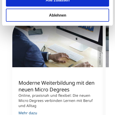
Alle zulassen
Ablehnen
©MCI/Kasper
Moderne Weiterbildung mit den
U
neuen Micro Degrees
N
W
Online, praxisnah und flexibel: Die neuen
Micro Degrees verbinden Lernen mit Beruf
D
und Alltag
P
s
Mehr dazu