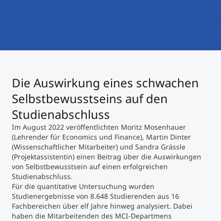
International studieren
An über 300 Partneruniversitäten
Micro Degrees
Forschung am MCI
Studienberatung
Micro Credentials
Die Auswirkung eines schwachen
Study Finder Bachelor/Master
Masterclasses
Selbstbewusstseins auf den
Studienabschluss
Im August 2022 veröffentlichten Moritz Mosenhauer
Management-Seminare
(Lehrender für Economics und Finance), Martin Dinter
(Wissenschaftlicher Mitarbeiter) und Sandra Grässle
(Projektassistentin) einen Beitrag über die Auswirkungen
Technische Weiterbildung
von Selbstbewusstsein auf einen erfolgreichen
Studienabschluss.
Für die quantitative Untersuchung wurden
Studienergebnisse von 8.648 Studierenden aus 16
Maßgeschneiderte Programme
Fachbereichen über elf Jahre hinweg analysiert. Dabei
haben die Mitarbeitenden des MCI-Departmens