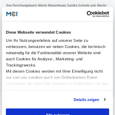
Das Forschungsteam: Moritz Mosenhauer, Sandra Grässle und Martin
Dinter. Foto: MCI/Reinstadler
Diese Webseite verwendet Cookies
Um Ihr Nutzungserlebnis auf unserer Seite zu
Studienprogramme
verbessern, benutzen wir neben Cookies, die technisch
notwendig für die Funktionalität unserer Website sind
Betriebswirtschaft
Online
| Bachelor
auch Cookies für Analyse-, Marketing- und
Trackingzwecke.
Business Administration
Online |
Bachelor
Mit diesen Cookies werden mit Ihrer Einwilligung nicht
Business Psychology & Management | Master
nur von uns sondern auch von Drittanbietern Daten
verarbeitet, die ihren Sitz teilweise in Drittländern wie den
USA haben. In unserer
Datenschutzerklärung
informieren wir Sie über diese Tools und Partner und
Details zeigen
erklären Ihnen genau, was eine Datenübermittlung in die
USA bedeuten kann.