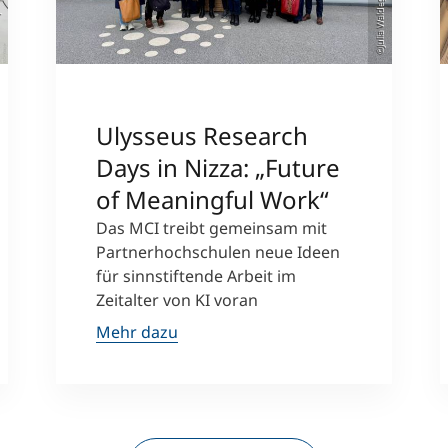
©Julia Waldegger
er
Ulysseus Research
Days in Nizza: „Future
of Meaningful Work“
Das MCI treibt gemeinsam mit
Partnerhochschulen neue Ideen
für sinnstiftende Arbeit im
Zeitalter von KI voran
Mehr dazu