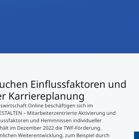
International studieren
An über 300 Partneruniversitäten
Forschung am MCI
Micro Degrees
Studienberatung
Micro Credentials
Study Finder Bachelor/Master
Masterclasses
uchen Einflussfaktoren und
Management-Seminare
er Karriereplanung
wirtschaft Online beschäftigen sich im
Technische Weiterbildung
ALTEN – Mitarbeiterzentrierte Aktivierung und
flussfaktoren und Hemmnissen individueller
rhält im Dezember 2022 die TWF-Förderung.
Maßgeschneiderte Programme
önlichen Weiterentwicklung, zum Beispiel durch