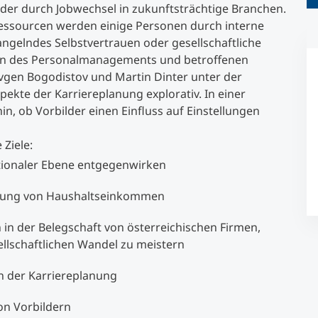
der durch Jobwechsel in zukunftsträchtige Branchen.
r Ressourcen werden einige Personen durch interne
Studienberatung
angelndes Selbstvertrauen oder gesellschaftliche
ten des Personalmanagements und betroffenen
vgen Bogodistov und Martin Dinter unter der
Executive Education Finder
ekte der Karriereplanung explorativ. In einer
n, ob Vorbilder einen Einfluss auf Einstellungen
 Ziele:
tionaler Ebene entgegenwirken
gerung von Haushaltseinkommen
n der Belegschaft von österreichischen Firmen,
llschaftlichen Wandel zu meistern
n der Karriereplanung
on Vorbildern