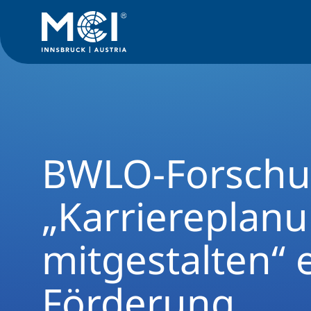
News Filter
Studiengangsnews
News Betriebswirtschaft 
BWLO-Forschu
„Karriereplan
mitgestalten“ 
Förderung