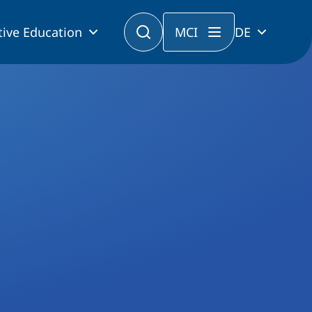
tive Education
MCI
DE
erhält TWF-Förderung