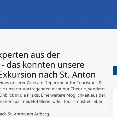
International studieren
An über 300 Partneruniversitäten
Forschung am MCI
Micro Degrees
Studienberatung
Micro Credentials
Study Finder Bachelor/Master
xperten aus der
Masterclasses
 - das konnten unsere
Exkursion nach St. Anton
Management-Seminare
t eines unserer Ziele am Department für Tourismus &
iele unserer Vortragenden nicht nur Theorie, sondern
Technische Weiterbildung
nblick in die Praxis. Eine weitere Möglichkeit aus der
inationspartner, Hotellerie- oder Tourismusbetrieben
Maßgeschneiderte Programme
ach St. Anton am Arlberg.