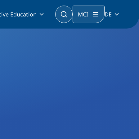
tive Education
MCI
DE