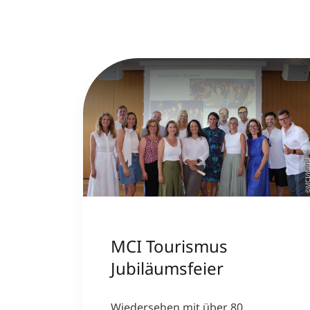
©MCI/Kau
MCI Tourismus
Jubiläumsfeier
Wiedersehen mit über 80