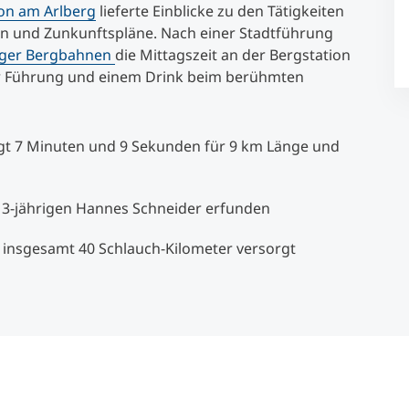
on am Arlberg
lieferte Einblicke zu den Tätigkeiten
n und Zunkunftspläne. Nach einer Stadtführung
Studienberatung
rger Bergbahnen
die Mittagszeit an der Bergstation
er Führung und einem Drink beim berühmten
Executive Education Finder
ägt 7 Minuten und 9 Sekunden für 9 km Länge und
 13-jährigen Hannes Schneider erfunden
nsgesamt 40 Schlauch-Kilometer versorgt