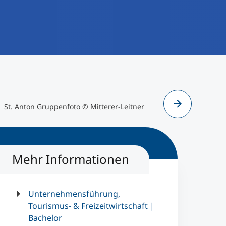
St. Anton Gruppenfoto © Mitterer-Leitner
St. Anton 
Mehr Informationen
Unternehmensführung,
Tourismus- & Freizeitwirtschaft |
Bachelor