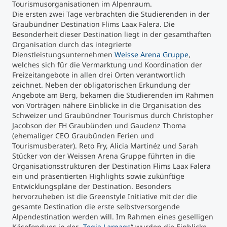
Tourismusorganisationen im Alpenraum.
Die ersten zwei Tage verbrachten die Studierenden in der
Studienberatung
Graubündner Destination Flims Laax Falera. Die
Besonderheit dieser Destination liegt in der gesamthaften
Organisation durch das integrierte
Executive Education Finder
Dienstleistungsunternehmen
Weisse Arena Gruppe
,
welches sich für die Vermarktung und Koordination der
Freizeitangebote in allen drei Orten verantwortlich
zeichnet. Neben der obligatorischen Erkundung der
Angebote am Berg, bekamen die Studierenden im Rahmen
von Vorträgen nähere Einblicke in die Organisation des
Schweizer und Graubündner Tourismus durch Christopher
Jacobson der FH Graubünden und Gaudenz Thoma
(ehemaliger CEO Graubünden Ferien und
Tourismusberater). Reto Fry, Alicia Martinéz und Sarah
Stücker von der Weissen Arena Gruppe führten in die
Organisationsstrukturen der Destination Flims Laax Falera
ein und präsentierten Highlights sowie zukünftige
Entwicklungspläne der Destination. Besonders
hervorzuheben ist die Greenstyle Initiative mit der die
gesamte Destination die erste selbstversorgende
Alpendestination werden will. Im Rahmen eines geselligen
Käsefondues in der „
Tegia Larnags
“ wurden die Einblicke