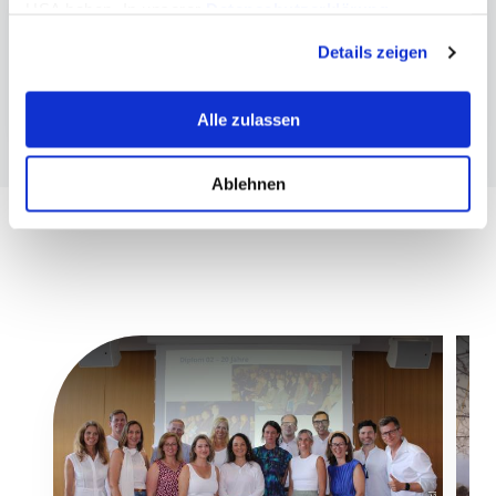
USA haben. In unserer
Datenschutzerklärung
Entrepreneurship & Tourismus | Master
informieren wir Sie über diese Tools und Partner und
Details zeigen
erklären Ihnen genau, was eine Datenübermittlung in die
Unternehmensführung, Tourismus &
USA bedeuten kann.
Freizeitwirtschaft | Bachelor
Alle zulassen
Ablehnen