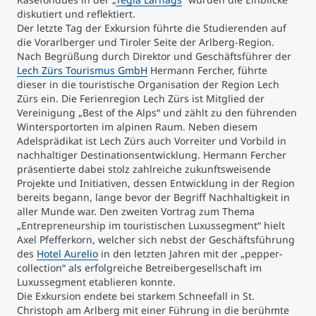
diskutiert und reflektiert.
Der letzte Tag der Exkursion führte die Studierenden auf
die Vorarlberger und Tiroler Seite der Arlberg-Region.
Nach Begrüßung durch Direktor und Geschäftsführer der
Lech Zürs Tourismus GmbH
Hermann Fercher, führte
dieser in die touristische Organisation der Region Lech
Zürs ein. Die Ferienregion Lech Zürs ist Mitglied der
Vereinigung „Best of the Alps“ und zählt zu den führenden
Wintersportorten im alpinen Raum. Neben diesem
Adelsprädikat ist Lech Zürs auch Vorreiter und Vorbild in
nachhaltiger Destinationsentwicklung. Hermann Fercher
präsentierte dabei stolz zahlreiche zukunftsweisende
Projekte und Initiativen, dessen Entwicklung in der Region
bereits begann, lange bevor der Begriff Nachhaltigkeit in
aller Munde war. Den zweiten Vortrag zum Thema
„Entrepreneurship im touristischen Luxussegment“ hielt
Axel Pfefferkorn, welcher sich nebst der Geschäftsführung
des
Hotel Aurelio
in den letzten Jahren mit der „pepper-
collection“ als erfolgreiche Betreibergesellschaft im
Luxussegment etablieren konnte.
Die Exkursion endete bei starkem Schneefall in St.
Christoph am Arlberg mit einer Führung in die berühmte