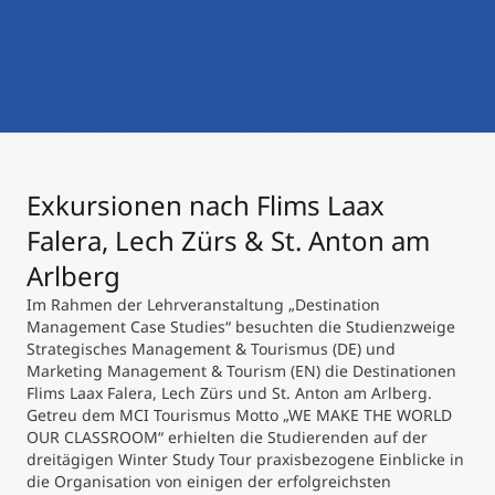
International studieren
An über 300 Partneruniversitäten
Micro Degrees
Forschung am MCI
Studienberatung
Micro Credentials
Study Finder Bachelor/Master
Exkursionen nach Flims Laax
Masterclasses
Falera, Lech Zürs & St. Anton am
Arlberg
Management-Seminare
Im Rahmen der Lehrveranstaltung „Destination
Management Case Studies“ besuchten die Studienzweige
Strategisches Management & Tourismus (DE) und
Technische Weiterbildung
Marketing Management & Tourism (EN) die Destinationen
Flims Laax Falera, Lech Zürs und St. Anton am Arlberg.
Getreu dem MCI Tourismus Motto „WE MAKE THE WORLD
OUR CLASSROOM“ erhielten die Studierenden auf der
Maßgeschneiderte Programme
dreitägigen Winter Study Tour praxisbezogene Einblicke in
die Organisation von einigen der erfolgreichsten