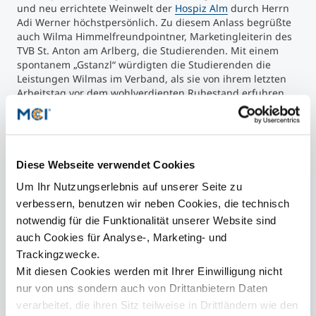
und neu errichtete Weinwelt der
Hospiz Alm
durch Herrn
Adi Werner höchstpersönlich. Zu diesem Anlass begrüßte
auch Wilma Himmelfreundpointner, Marketingleiterin des
TVB St. Anton am Arlberg, die Studierenden. Mit einem
spontanem „Gstanzl“ würdigten die Studierenden die
Leistungen Wilmas im Verband, als sie von ihrem letzten
Arbeitstag vor dem wohlverdienten Ruhestand erfuhren.
Die Studierenden konnten durch diese spezielle Art der
„Vorlesungen“ inspirierende und nachhaltige Einblicke und
Eindrücke im Bereich Destinationsmanagement gewinnen.
Um es mit Goethe elegant abzurunden: „Die beste Bildung
findet ein gescheiter Mensch auf Reisen.“
Diese Webseite verwendet Cookies
Die Masterstudierenden in Flims Laax Falera. ©MCI / Tourismus
Reto
Um Ihr Nutzungserlebnis auf unserer Seite zu
Tou
verbessern, benutzen wir neben Cookies, die technisch
notwendig für die Funktionalität unserer Website sind
auch Cookies für Analyse-, Marketing- und
Trackingzwecke.
Mit diesen Cookies werden mit Ihrer Einwilligung nicht
nur von uns sondern auch von Drittanbietern Daten
Mehr Information
verarbeitet, die ihren Sitz teilweise in Drittländern wie den