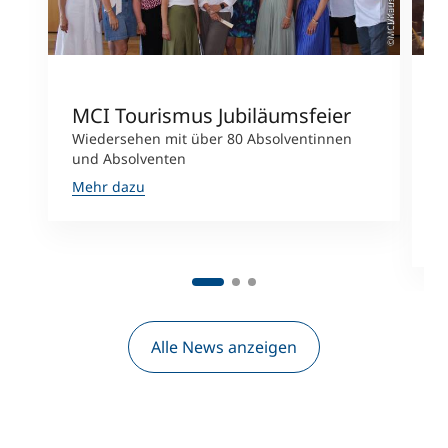
©MCI/Kausl
MCI Tourismus Jubiläumsfeier
G
u
Wiedersehen mit über 80 Absolventinnen
und Absolventen
R
i
Mehr dazu
M
M
Alle News anzeigen