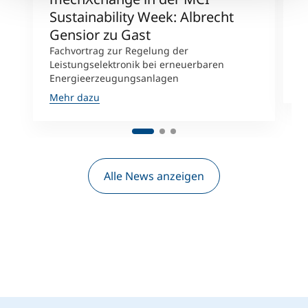
Sustainability Week: Albrecht
M
Gensior zu Gast
A
n
Fachvortrag zur Regelung der
S
Leistungselektronik bei erneuerbaren
Energieerzeugungsanlagen
M
Mehr dazu
Alle News anzeigen