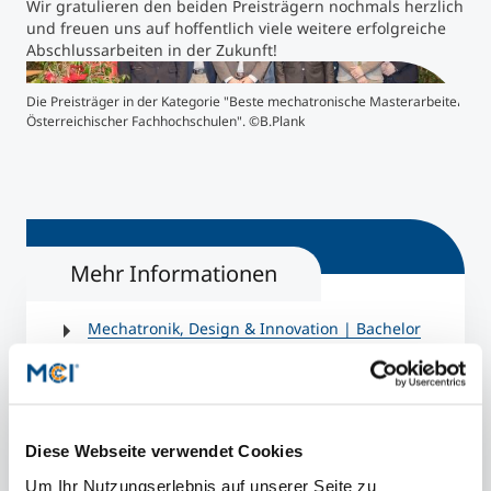
Wir gratulieren den beiden Preisträgern nochmals herzlich
und freuen uns auf hoffentlich viele weitere erfolgreiche
Abschlussarbeiten in der Zukunft!
">
">
Die Preisträger in der Kategorie "Beste mechatronische Masterarbeiten
Tobi
Österreichischer Fachhochschulen". ©B.Plank
Bach
Mehr Informationen
Mechatronik, Design & Innovation | Bachelor
Mechatronik – Smart Technologies | Master
Mechatronik – Automation, Robotics & AI |
Master
Diese Webseite verwendet Cookies
Plattform Mechatronik
Um Ihr Nutzungserlebnis auf unserer Seite zu