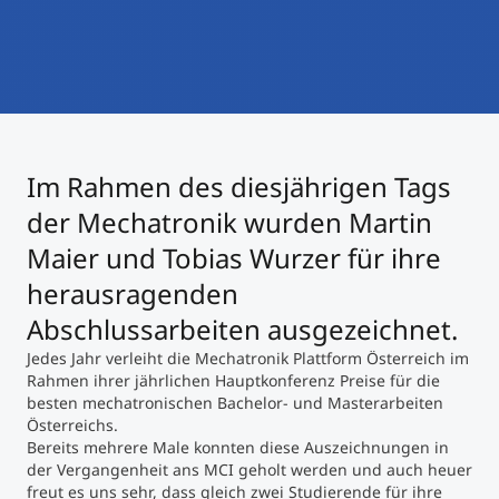
International studieren
An über 300 Partneruniversitäten
Micro Degrees
Forschung am MCI
Studienberatung
Micro Credentials
Im Rahmen des diesjährigen Tags
Study Finder Bachelor/Master
Masterclasses
der Mechatronik wurden Martin
Maier und Tobias Wurzer für ihre
herausragenden
Management-Seminare
Abschlussarbeiten ausgezeichnet.
Jedes Jahr verleiht die Mechatronik Plattform Österreich im
Technische Weiterbildung
Rahmen ihrer jährlichen Hauptkonferenz Preise für die
besten mechatronischen Bachelor- und Masterarbeiten
Österreichs.
Bereits mehrere Male konnten diese Auszeichnungen in
Maßgeschneiderte Programme
der Vergangenheit ans MCI geholt werden und auch heuer
freut es uns sehr, dass gleich zwei Studierende für ihre