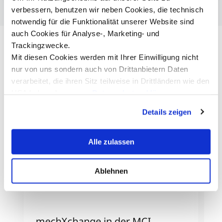
verbessern, benutzen wir neben Cookies, die technisch
notwendig für die Funktionalität unserer Website sind
auch Cookies für Analyse-, Marketing- und
Trackingzwecke.
Mit diesen Cookies werden mit Ihrer Einwilligung nicht
nur von uns sondern auch von Drittanbietern Daten
verarbeitet, die ihren Sitz teilweise in Drittländern wie den
USA haben. In unserer
Datenschutzerklärung
informieren wir Sie über diese Tools und Partner und
Details zeigen
erklären Ihnen genau, was eine Datenübermittlung in die
©L. Thierauf/Chr. Kleegrewe
USA bedeuten kann.
Alle zulassen
Ablehnen
mechXchange in der MCI
m