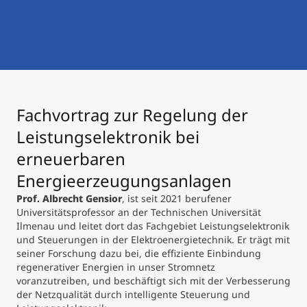
International studieren
An über 300 Partneruniversitäten
Micro Degrees
Forschung am MCI
Studienberatung
Micro Credentials
Fachvortrag zur Regelung der
Study Finder Bachelor/Master
Masterclasses
Leistungselektronik bei
erneuerbaren
Energieerzeugungsanlagen
Management-Seminare
Prof. Albrecht Gensior
, ist seit 2021 berufener
Universitätsprofessor an der Technischen Universität
Ilmenau und leitet dort das Fachgebiet Leistungselektronik
Technische Weiterbildung
und Steuerungen in der Elektroenergietechnik. Er trägt mit
seiner Forschung dazu bei, die effiziente Einbindung
regenerativer Energien in unser Stromnetz
Maßgeschneiderte Programme
voranzutreiben, und beschäftigt sich mit der Verbesserung
der Netzqualität durch intelligente Steuerung und