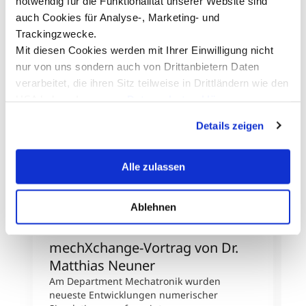
notwendig für die Funktionalität unserer Website sind
auch Cookies für Analyse-, Marketing- und
Trackingzwecke.
Mit diesen Cookies werden mit Ihrer Einwilligung nicht
nur von uns sondern auch von Drittanbietern Daten
verarbeitet, die ihren Sitz teilweise in Drittländern wie den
USA haben. In unserer
Datenschutzerklärung
informieren wir Sie über diese Tools und Partner und
Details zeigen
erklären Ihnen genau, was eine Datenübermittlung in die
USA bedeuten kann.
Alle zulassen
Ablehnen
mechXchange-Vortrag von Dr.
A
Matthias Neuner
M
Am Department Mechatronik wurden
M
neueste Entwicklungen numerischer
P