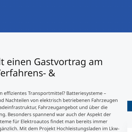
International studieren
An über 300 Partneruniversitäten
Forschung am MCI
Micro Degrees
Studienberatung
Micro Credentials
Study Finder Bachelor/Master
lt einen Gastvortrag am
Masterclasses
erfahrens- &
Management-Seminare
in effizientes Transportmittel? Batteriesysteme –
nd Nachteilen von elektrisch betriebenen Fahrzeugen
Technische Weiterbildung
deinfrastruktur, Fahrzeugangebot und über die
ung. Besonders spannend war auch der Aspekt der
ysteme für Elektroautos findet man bereits immer
Maßgeschneiderte Programme
 gänzlich. Mit dem Projekt Hochleistungsladen im Lkw-