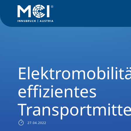
News Filter
Studiengangsnews
News Umwelt-, Verfahrens
Elektromobilitä
effizientes
Transportmitte
27.04.2022