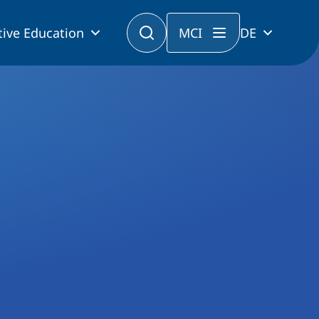
tive Education
MCI
DE
nsportmittel?