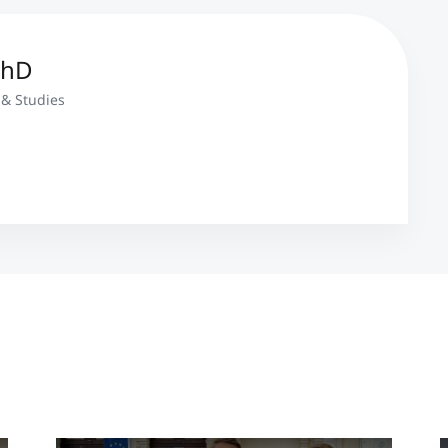
 PhD
& Studies