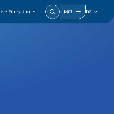
tive Education
MCI
DE
chungsforums 2022