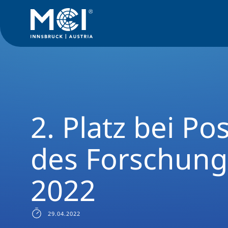
News Filter
Studiengangsnews
News Umwelt-, Verfahrens
2. Platz bei P
des Forschun
2022
29.04.2022