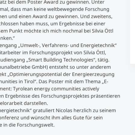
Platz bei dem Poster Award zu gewinnen. Unter
inmal, dass man keine weltbewegende Forschung
Studienberatung
gnen und einen Award zu gewinnen. Und zweitens,
chlossen haben muss, um Ergebnisse bei einer
em Punkt möchte ich mich nochmal bei Silvia Öttl
Executive Education Finder
nken.“
iengang „Umwelt-, Verfahrens- und Energietechnik“
itarbeiter im Forschungsprojekt von Silvia Öttl,
udiengang „Smart Building Technologies“, tätig.
munalbetriebe GmbH) entsteht so unter anderem
ekt „Optimierungspotential der Energieerzeugung
nities in Tirol“. Das Poster mit dem Thema „E-
ent: Tyrolean energy communities actively
sten Ergebnisse des Forschungsprojektes präsentieren
lorarbeit darstellen.
rgietechnik“ gratuliert Nicolas herzlich zu seinem
onferenz und wünscht ihm alles Gute für sein
e in die Forschungswelt.