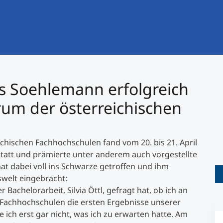
International studieren
An über 300 Partneruniversitäten
Forschung am MCI
Micro Degrees
Studienberatung
Micro Credentials
s Soehlemann erfolgreich
Study Finder Bachelor/Master
um der österreichischen
Masterclasses
Management-Seminare
chischen Fachhochschulen fand vom 20. bis 21. April
tatt und prämierte unter anderem auch vorgestellte
hat dabei voll ins Schwarze getroffen und ihm
Technische Weiterbildung
swelt eingebracht:
Bachelorarbeit, Silvia Öttl, gefragt hat, ob ich an
 Fachhochschulen die ersten Ergebnisse unserer
ich erst gar nicht, was ich zu erwarten hatte. Am
Maßgeschneiderte Programme