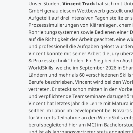
Unser Student
Vincent Track
hat sich mit Unt
GmbH genau diesem Wettbewerb gestellt und s
Aufgeteilt auf drei intensiven Tagen stellte 
Prozesssimulierungen von Kläranlagen, chem
Rohrleitungssystemen sowie Bedienen einer De
auf die Richtigkeit der Arbeit geachtet, eine w
und professionell die Aufgaben gelöst wurden
Vincent konnte mit seiner Arbeit die Jury übe
& Prozesstechnik“ holen. Ein Sieg bei den Aust
WorldSkills, welche im September 2026 in Sha
Ländern und mehr als 60 verschiedenen Skills 
Berufe beschrieben. Vincent wird bei den Worl
vertreten. Er steckt schon mitten in den Vorb
und verpflichtende Teamseminare dazugehör
Vincent hat letztes Jahr die Lehre mit Matura
seither im Labor im Development bei Novartis
für Vincents Teilnahme an den WorldSkills ents
berufsbegleitend hier am MCI im Bachelorst
und ist als Jahrgangsvertreter stets engagiert