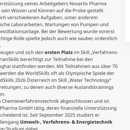
erstützung seines Arbeitgebers Novartis Pharma
ein Wissen und Können auf die Probe gestellt.
Studienberatung
er sich verschiedenen Aufgaben, unter anderem
ische Laborarbeiten, Wartungen von Pumpen und
stillationsanlage. Bei der Bewertung wurde vorerst
Executive Education Finder
ichtige Rolle spielte jedoch auch wie sauber, ordentlich
.
rzeugen und sich den
ersten Platz
im Skill „Verfahrens-
rianSkills berechtigt zur Teilnahme bei den
nghai stattfinden werden. Mit Teilnahmen aus über 70
werden die WorldSkills oft als Olympische Spiele der
dSkills 2026 Österreich im Skill „Water Technology“
ereitungen, zu denen auch diverse Auslandstrainings
en.
 in Chemieverfahrenstechnik abgeschlossen und ist
 Pharma GmbH tätig, deren finanzielle Unterstützung
cheidend ist. Seit September 2025 studiert er
udiengang
Umwelt-, Verfahrens- & Energietechnik
 im Studium dabei.