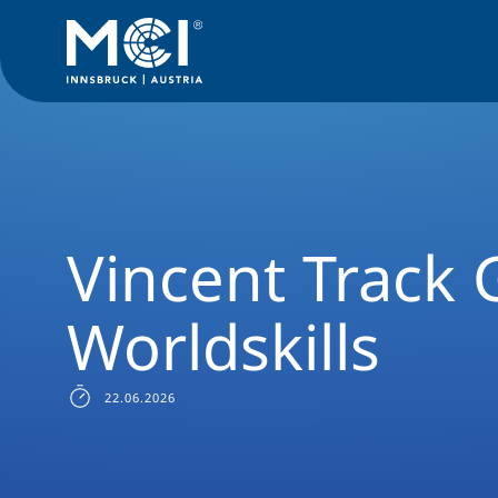
News Filter
Studiengangsnews
News Umwelt-, Verfahrens
Vincent Track
Worldskills
22.06.2026