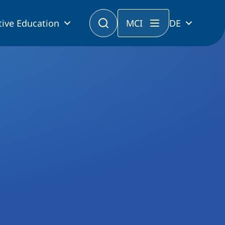
tive Education
MCI
DE