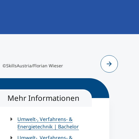
SkillsAustria/Florian Wieser
©SkillsAustria/Flori
©SkillsAustria/Florian Wieser
©SkillsAus
Mehr Informationen
Umwelt-, Verfahrens- &
Energietechnik | Bachelor
Umwelt-, Verfahrens- &