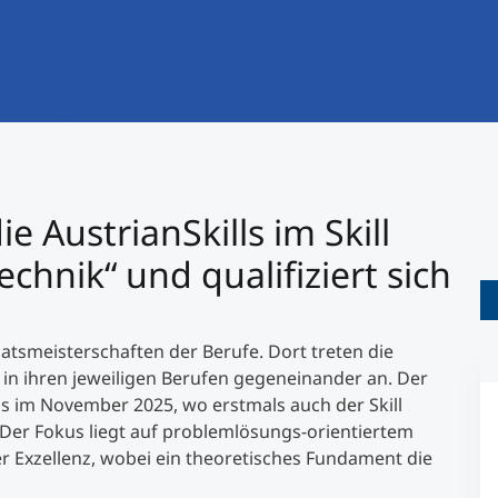
International studieren
An über 300 Partneruniversitäten
Forschung am MCI
Micro Degrees
Studienberatung
Micro Credentials
Study Finder Bachelor/Master
©
e AustrianSkills im Skill
Masterclasses
chnik“ und qualifiziert sich
Management-Seminare
taatsmeisterschaften der Berufe. Dort treten die
 in ihren jeweiligen Berufen gegeneinander an. Der
Technische Weiterbildung
ens im November 2025, wo erstmals auch der Skill
 Der Fokus liegt auf problemlösungs-orientiertem
r Exzellenz, wobei ein theoretisches Fundament die
Maßgeschneiderte Programme