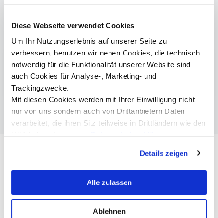
Diese Webseite verwendet Cookies
Mehr Informationen
Um Ihr Nutzungserlebnis auf unserer Seite zu
verbessern, benutzen wir neben Cookies, die technisch
Wirtschaftsingenieurwesen | Bachelor
notwendig für die Funktionalität unserer Website sind
auch Cookies für Analyse-, Marketing- und
Wirtschaftsingenieurwesen | Master
Trackingzwecke.
Mit diesen Cookies werden mit Ihrer Einwilligung nicht
nur von uns sondern auch von Drittanbietern Daten
verarbeitet, die ihren Sitz teilweise in Drittländern wie den
USA haben. In unserer
Datenschutzerklärung
informieren wir Sie über diese Tools und Partner und
Details zeigen
erklären Ihnen genau, was eine Datenübermittlung in die
USA bedeuten kann.
Alle zulassen
Ablehnen