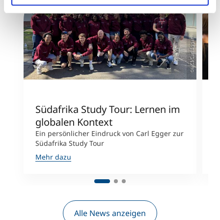
©MCI/Carl Egger
Südafrika Study Tour: Lernen im
E
globalen Kontext
G
Ein persönlicher Eindruck von Carl Egger zur
F
Südafrika Study Tour
P
Mehr dazu
M
Alle News anzeigen