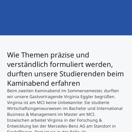
International studieren
An über 300 Partneruniversitäten
Micro Degrees
Forschung am MCI
Studienberatung
Micro Credentials
Study Finder Bachelor/Master
Wie Themen präzise und
Masterclasses
verständlich formuliert werden,
durften unsere Studierenden beim
Management-Seminare
Kaminabend erfahren
Beim zweiten Kaminabend im Sommersemester, durften
wir unsere Gastvortragende Virginia Eggler begrüßen.
Technische Weiterbildung
Virginia ist am MCI keine Unbekannte: Sie studierte
Wirtschaftsingenieurwesen im Bachelor und International
Business & Management im Master am MCI.
Inzwischen arbeitet Virginia in der Forschung &
Maßgeschneiderte Programme
Entwicklung bei der Mercedes-Benz AG am Standort in
Sindelfingen. Dort ist sie in der Rolle als