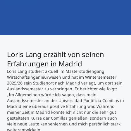
International studieren
An über 300 Partneruniversitäten
Micro Degrees
Forschung am MCI
Studienberatung
Micro Credentials
Study Finder Bachelor/Master
Loris Lang erzählt von seinen
Masterclasses
Erfahrungen in Madrid
Loris Lang studiert aktuell im Masterstudiengang
Management-Seminare
Wirtschaftsingenieurwesen und hat im Wintersemester
2025/26 sein Studienort nach Madrid verlegt, um dort sein
Auslandssemester zu verbringen. Er berichtet wie folgt:
„Im Allgemeinen würde ich sagen, dass mein
Technische Weiterbildung
Auslandssemester an der Universidad Pontificia Comillas in
Madrid eine überaus positive Erfahrung war. Während
meiner Zeit in Madrid konnte ich nicht nur die sehr gut
gestalteten Kurse der Comillas genießen, sondern auch
Maßgeschneiderte Programme
viele neue Leute kennenlernen und mich persönlich stark
weiterentwickeln.