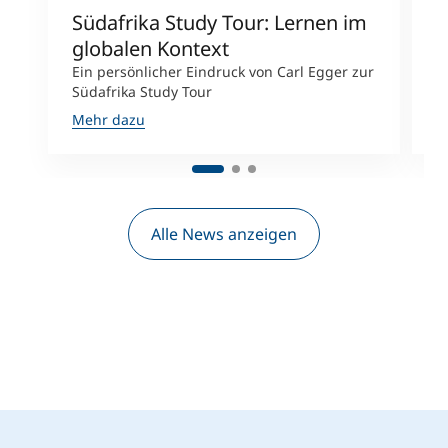
Südafrika Study Tour: Lernen im
E
globalen Kontext
G
Ein persönlicher Eindruck von Carl Egger zur
F
Südafrika Study Tour
P
Mehr dazu
M
Alle News anzeigen