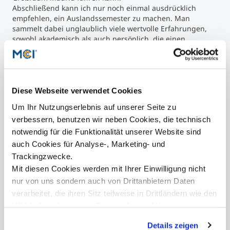
Abschließend kann ich nur noch einmal ausdrücklich
empfehlen, ein Auslandssemester zu machen. Man
sammelt dabei unglaublich viele wertvolle Erfahrungen,
sowohl akademisch als auch persönlich, die einen
nachhaltig fürs Leben prägen.“
©M
Diese Webseite verwendet Cookies
Unterwegs mit Austauschstudierenden ©MCI/Lang
Imp
Um Ihr Nutzungserlebnis auf unserer Seite zu
">
©MCI/Lang
verbessern, benutzen wir neben Cookies, die technisch
Unterwegs mit Austauschstudierenden ©MCI/Lang
notwendig für die Funktionalität unserer Website sind
auch Cookies für Analyse-, Marketing- und
Trackingzwecke.
Mehr Informationen
Mit diesen Cookies werden mit Ihrer Einwilligung nicht
nur von uns sondern auch von Drittanbietern Daten
verarbeitet, die ihren Sitz teilweise in Drittländern wie den
Wirtschaftsingenieurwesen | Bachelor
USA haben. In unserer
Datenschutzerklärung
Wirtschaftsingenieurwesen | Master
informieren wir Sie über diese Tools und Partner und
Details zeigen
erklären Ihnen genau, was eine Datenübermittlung in die