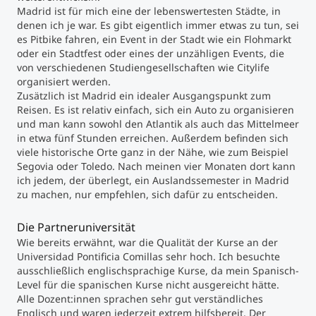
Madrid ist für mich eine der lebenswertesten Städte, in
denen ich je war. Es gibt eigentlich immer etwas zu tun, sei
Studienberatung
es Pitbike fahren, ein Event in der Stadt wie ein Flohmarkt
oder ein Stadtfest oder eines der unzähligen Events, die
Executive Education Finder
von verschiedenen Studiengesellschaften wie Citylife
organisiert werden.
Zusätzlich ist Madrid ein idealer Ausgangspunkt zum
Reisen. Es ist relativ einfach, sich ein Auto zu organisieren
und man kann sowohl den Atlantik als auch das Mittelmeer
in etwa fünf Stunden erreichen. Außerdem befinden sich
viele historische Orte ganz in der Nähe, wie zum Beispiel
Segovia oder Toledo. Nach meinen vier Monaten dort kann
ich jedem, der überlegt, ein Auslandssemester in Madrid
zu machen, nur empfehlen, sich dafür zu entscheiden.
Die Partneruniversität
Wie bereits erwähnt, war die Qualität der Kurse an der
Universidad Pontificia Comillas sehr hoch. Ich besuchte
ausschließlich englischsprachige Kurse, da mein Spanisch-
Level für die spanischen Kurse nicht ausgereicht hätte.
Alle Dozent:innen sprachen sehr gut verständliches
Englisch und waren jederzeit extrem hilfsbereit. Der