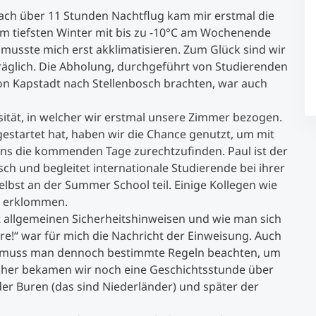
h über 11 Stunden Nachtflug kam mir erstmal die
 tiefsten Winter mit bis zu -10°C am Wochenende
Studienberatung
musste mich erst akklimatisieren. Zum Glück sind wir
träglich. Die Abholung, durchgeführt von Studierenden
Executive Education Finder
 von Kapstadt nach Stellenbosch brachten, war auch
rsität, in welcher wir erstmal unsere Zimmer bezogen.
tartet hat, haben wir die Chance genutzt, um mit
uns die kommenden Tage zurechtzufinden. Paul ist der
ch und begleitet internationale Studierende bei ihrer
bst an der Summer School teil. Einige Kollegen wie
h erklommen.
 allgemeinen Sicherheitshinweisen und wie man sich
ore!“ war für mich die Nachricht der Einweisung. Auch
st, muss man dennoch bestimmte Regeln beachten, um
her bekamen wir noch eine Geschichtsstunde über
r Buren (das sind Niederländer) und später der