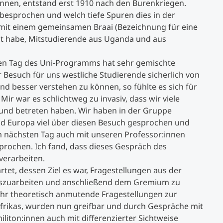
ennen, entstand erst 1910 nach den Burenkriegen.
esprochen und welch tiefe Spuren dies in der
e mit einem gemeinsamen Braai (Bezeichnung für eine
utzt habe, Mitstudierende aus Uganda und aus
n Tag des Uni-Programms hat sehr gemischte
 Besuch für uns westliche Studierende sicherlich von
nd besser verstehen zu können, so fühlte es sich für
Mir war es schlichtweg zu invasiv, dass wir viele
und betreten haben. Wir haben in der Gruppe
d Europa viel über diesen Besuch gesprochen und
am nächsten Tag auch mit unseren Professor:innen
rochen. Ich fand, dass dieses Gespräch des
verarbeiten.
tet, dessen Ziel es war, Fragestellungen aus der
auszuarbeiten und anschließend dem Gremium zu
sehr theoretisch anmutende Fragestellungen zur
frikas, wurden nun greifbar und durch Gespräche mit
ton:innen auch mit differenzierter Sichtweise