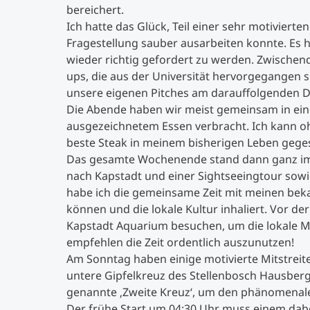
bereichert.
Ich hatte das Glück, Teil einer sehr motivierte
Fragestellung sauber ausarbeiten konnte. Es h
wieder richtig gefordert zu werden. Zwischen
ups, die aus der Universität hervorgegangen s
unsere eigenen Pitches am darauffolgenden 
Die Abende haben wir meist gemeinsam in ein
ausgezeichnetem Essen verbracht. Ich kann oh
beste Steak in meinem bisherigen Leben gege
Das gesamte Wochenende stand dann ganz im Z
nach Kapstadt und einer Sightseeingtour sowie
habe ich die gemeinsame Zeit mit meinen be
können und die lokale Kultur inhaliert. Vor d
Kapstadt Aquarium besuchen, um die lokale Me
empfehlen die Zeit ordentlich auszunutzen!
Am Sonntag haben einige motivierte Mitstreit
untere Gipfelkreuz des Stellenbosch Hausberg
genannte ‚Zweite Kreuz‘, um den phänomena
Der frühe Start um 04:30 Uhr muss einem dabe