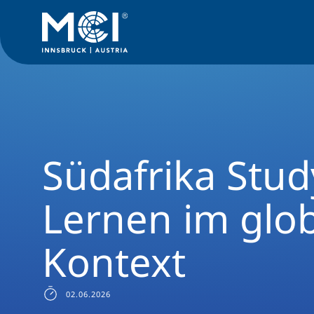
News Filter
Studiengangsnews
News Wirtschaftsingenie
Südafrika Stud
Lernen im glo
Kontext
02.06.2026