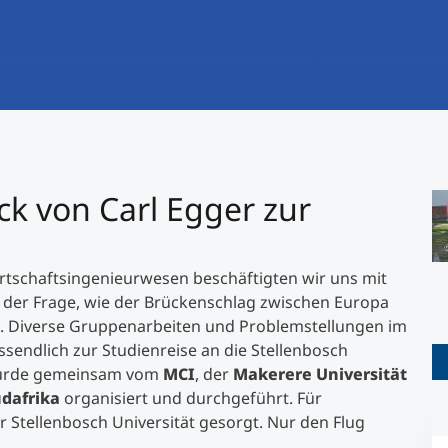
International studieren
An über 300 Partneruniversitäten
Forschung am MCI
Micro Degrees
Studienberatung
Micro Credentials
Study Finder Bachelor/Master
ck von Carl Egger zur
I
Masterclasses
©
">
©
tschaftsingenieurwesen beschäftigten wir uns mit
Management-Seminare
 der Frage, wie der Brückenschlag zwischen Europa
. Diverse Gruppenarbeiten und Problemstellungen im
sendlich zur Studienreise an die Stellenbosch
Technische Weiterbildung
e wurde gemeinsam vom
MCI
, der
Makerere Universität
üdafrika
organisiert und durchgeführt. Für
 Stellenbosch Universität gesorgt. Nur den Flug
Maßgeschneiderte Programme