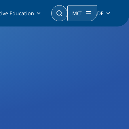
tive Education
MCI
DE
ext