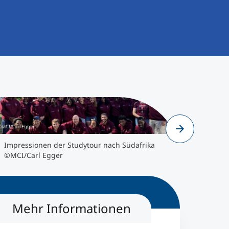
©MCI/Carl Egger
mpressionen der Studytour nach Südafrika
Auf dem W
MCI/Carl Egger
MCI/Carl Egger
Impressionen der Studytour nach Südafrika
©MCI/Carl Egger
Mehr Informationen