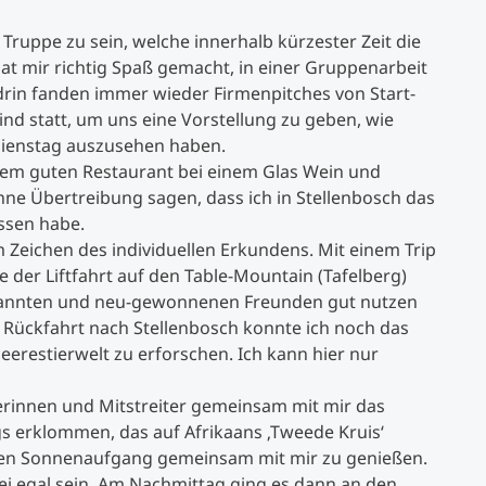
n Truppe zu sein, welche innerhalb kürzester Zeit die
at mir richtig Spaß gemacht, in einer Gruppenarbeit
drin fanden immer wieder Firmenpitches von Start-
ind statt, um uns eine Vorstellung zu geben, wie
Dienstag auszusehen haben.
em guten Restaurant bei einem Glas Wein und
ne Übertreibung sagen, dass ich in Stellenbosch das
ssen habe.
eichen des individuellen Erkundens. Mit einem Trip
 der Liftfahrt auf den Table-Mountain (Tafelberg)
kannten und neu-gewonnenen Freunden gut nutzen
er Rückfahrt nach Stellenbosch konnte ich noch das
erestierwelt zu erforschen. Ich kann hier nur
erinnen und Mitstreiter gemeinsam mit mir das
s erklommen, das auf Afrikaans ‚Tweede Kruis‘
len Sonnenaufgang gemeinsam mit mir zu genießen.
i egal sein. Am Nachmittag ging es dann an den