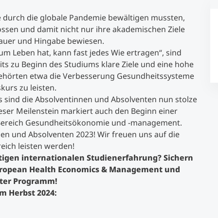
e durch die globale Pandemie bewältigen mussten,
Studienberatung
ossen und damit nicht nur ihre akademischen Ziele
auer und Hingabe bewiesen.
m Leben hat, kann fast jedes Wie ertragen“, sind
Executive Education Finder
eits zu Beginn des Studiums klare Ziele und eine hohe
 gehörten etwa die Verbesserung Gesundheitssysteme
kurs zu leisten.
 sind die Absolventinnen und Absolventen nun stolze
ser Meilenstein markiert auch den Beginn einer
 Bereich Gesundheitsökonomie und -management.
en und Absolventen 2023! Wir freuen uns auf die
eich leisten werden!
rtigen internationalen Studienerfahrung? Sichern
European Health Economics & Management und
ster Programm!
m Herbst 2024: