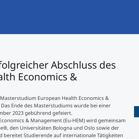
International studieren
An über 300 Partneruniversitäten
Forschung am MCI
Micro Degrees
Studienberatung
Micro Credentials
Study Finder Bachelor/Master
rfolgreicher Abschluss des
Masterclasses
alth Economics &
Management-Seminare
das Masterstudium European Health Economics &
 Das Ende des Masterstudiums wurde bei einer
Technische Weiterbildung
ember 2023 gebührend gefeiert.
h Economics & Management (Eu-HEM) wird gemeinsam
le
®
, den Universitäten Bologna und Oslo sowie der
Maßgeschneiderte Programme
bereitet Studierende auf internationale Tätigkeiten