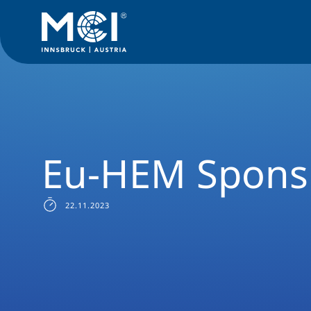
News Filter
Studiengangsnews
News European Health E
Eu-HEM Spons
22.11.2023