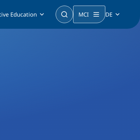
tive Education
MCI
DE