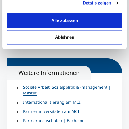
Details zeigen
Renate Gruber
erklären Ihnen genau, was eine Datenübermittlung in die
USA bedeuten kann.
Senior Study Affairs & Project Manager
Alle zulassen
+43 512 2070 - 3421
renate.gruber@mci.edu
Ablehnen
Lille/Frankreich Bild: © jo vanel/Pixabay
Ista
Weitere Informationen
Soziale Arbeit, Sozialpolitik & -management |
Master
Internationalisierung am MCI
Partneruniversitäten am MCI
Partnerhochschulen | Bachelor