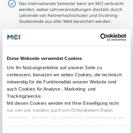
Das internationale Semester kann am MCI verbracht
werden, wobei Lehrveranstaltungen diesfalls durch
Lehrende von Partnerhochschulen und Incoming-
Studierende aus aller Welt bereichert werden.
Ein Austauschsemester kann an vom MCI
ausgewählten und staatlich anerkannten
Partnerhochschulen (mit entsprechendem Programm
für den jeweiligen Studiengang) verbracht werden.
Diese Webseite verwendet Cookies
Des Weiteren ist eine Freemover-Option durch
Um Ihr Nutzungserlebnis auf unserer Seite zu
selbständige Organisierung des Auslandssemesters
verbessern, benutzen wir neben Cookies, die technisch
an Hochschulen, die keine Partner des MCI sind,
notwendig für die Funktionalität unserer Website sind
durch die Studierenden selbst möglich, wenn eine
spezifische Hochschule angestrebt wird
auch Cookies für Analyse-, Marketing- und
(Voraussetzung: Abstimmung des Studieninhaltes
Trackingzwecke.
mit dem MCI).
Mit diesen Cookies werden mit Ihrer Einwilligung nicht
nur von uns sondern auch von Drittanbietern Daten
verarbeitet, die ihren Sitz teilweise in Drittländern wie den
USA haben. In unserer
Datenschutzerklärung
informieren wir Sie über diese Tools und Partner und