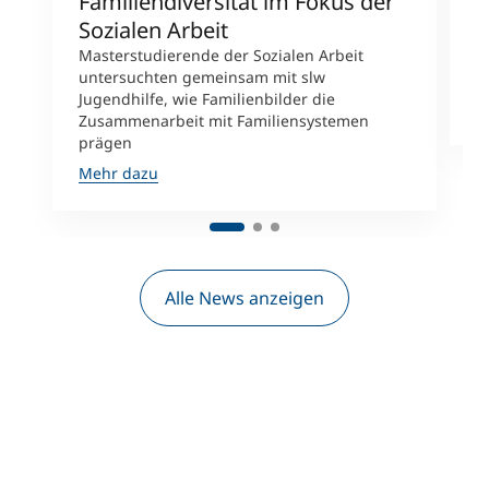
Familiendiversität im Fokus der
M
Sozialen Arbeit
F
Masterstudierende der Sozialen Arbeit
K
untersuchten gemeinsam mit slw
i
Jugendhilfe, wie Familienbilder die
M
Zusammenarbeit mit Familiensystemen
prägen
Mehr dazu
Alle News anzeigen