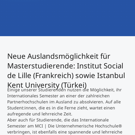
International studieren
An über 300 Partneruniversitäten
Micro Degrees
Forschung am MCI
Studienberatung
Micro Credentials
Study Finder Bachelor/Master
Neue Auslandsmöglichkeit für
Masterclasses
Masterstudierende: Institut Social
de Lille (Frankreich) sowie Istanbul
Management-Seminare
Kent University (Türkei)
Einige unserer Studierenden nutzen die Möglichkeit, ihr
Internationales Semester an einer der zahlreichen
Technische Weiterbildung
Partnerhochschulen im Ausland zu absolvieren. Auf alle
Student:innen, die es in die Ferne zieht, wartet einen
aufregende und lehrreiche Zeit.
Aber auch für Studierende, die das Internationale
Maßgeschneiderte Programme
Semester am MCI | Die Unternehmerische Hochschule®
verbringen, ist ebenfalls eine spannende und lehrreiche