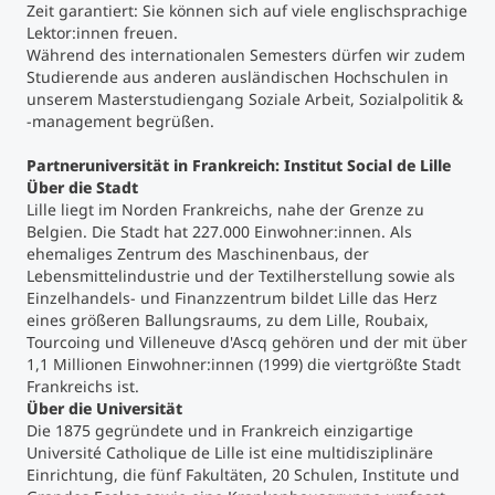
Zeit garantiert: Sie können sich auf viele englischsprachige
Lektor:innen freuen.
Studienberatung
Während des internationalen Semesters dürfen wir zudem
Studierende aus anderen ausländischen Hochschulen in
unserem Masterstudiengang Soziale Arbeit, Sozialpolitik &
Executive Education Finder
-management begrüßen.
Partneruniversität in Frankreich: Institut Social de Lille
Über die Stadt
Lille liegt im Norden Frankreichs, nahe der Grenze zu
Belgien. Die Stadt hat 227.000 Einwohner:innen. Als
ehemaliges Zentrum des Maschinenbaus, der
Lebensmittelindustrie und der Textilherstellung sowie als
Einzelhandels- und Finanzzentrum bildet Lille das Herz
eines größeren Ballungsraums, zu dem Lille, Roubaix,
Tourcoing und Villeneuve d'Ascq gehören und der mit über
1,1 Millionen Einwohner:innen (1999) die viertgrößte Stadt
Frankreichs ist.
Über die Universität
Die 1875 gegründete und in Frankreich einzigartige
Université Catholique de Lille ist eine multidisziplinäre
Einrichtung, die fünf Fakultäten, 20 Schulen, Institute und