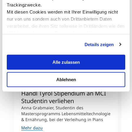
Trackingzwecke.
Mit diesen Cookies werden mit Ihrer Einwilligung nicht
nur von uns sondern auch von Drittanbietern Daten
verarbeitet, die ihren Sitz teilweise in Drittländern wie den
USA haben. In unserer
Datenschutzerklärung
informieren wir Sie über diese Tools und Partner und
Details zeigen
erklären Ihnen genau, was eine Datenübermittlung in die
© Firma Handl Tyrol
USA bedeuten kann.
Alle zulassen
Ablehnen
Handl Tyrol Stipendium an MCI
D
Studentin verliehen
P
Anna Grabmaier, Studentin des
D
Mastersprogramms Lebensmitteltechnologie
i
& Ernährung, bei der Verleihung in Pians
E
Mehr dazu
M