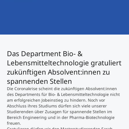
International studieren
An über 300 Partneruniversitäten
Micro Degrees
Forschung am MCI
Studienberatung
Micro Credentials
Study Finder Bachelor/Master
Das Department Bio- &
Masterclasses
Lebensmitteltechnologie gratuliert
zukünftigen Absolvent:innen zu
Management-Seminare
spannenden Stellen
Die Coronakrise scheint die zukünftigen Absolvent:innen
des Departments für Bio- & Lebensmitteltechnologie nicht
Technische Weiterbildung
am erfolgreichen Jobeinstieg zu hindern. Noch vor
Abschluss ihres Studiums dürfen sich viele unserer
Studierenden über Zusagen für spannende Stellen im
Bereich Engineering und in der Pharma-Biotechnologie
Maßgeschneiderte Programme
freuen.
Gratulieren dürfen wir den Masterstudierenden Sarah