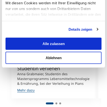
Mit diesen Cookies werden mit Ihrer Einwilligung nicht
nur von uns sondern auch von Drittanbietern Daten
verarbeitet, die ihren Sitz teilweise in Drittländern wie den
USA haben. In unserer
Datenschutzerklärung
informieren wir Sie über diese Tools und Partner und
© Firma Handl Tyrol
Details zeigen
erklären Ihnen genau, was eine Datenübermittlung in die
USA bedeuten kann.
Alle zulassen
Ablehnen
Handl Tyrol Stipendium an MCI
D
Studentin verliehen
P
Anna Grabmaier, Studentin des
D
Mastersprogramms Lebensmitteltechnologie
i
& Ernährung, bei der Verleihung in Pians
E
Mehr dazu
M