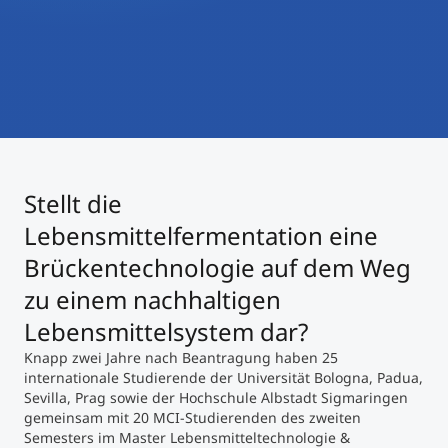
International studieren
An über 300 Partneruniversitäten
Micro Degrees
Forschung am MCI
Studienberatung
Micro Credentials
Study Finder Bachelor/Master
Masterclasses
Stellt die
Lebensmittelfermentation eine
Brückentechnologie auf dem Weg
Management-Seminare
zu einem nachhaltigen
Lebensmittelsystem dar?
Technische Weiterbildung
Knapp zwei Jahre nach Beantragung haben 25
internationale Studierende der Universität Bologna, Padua,
Sevilla, Prag sowie der Hochschule Albstadt Sigmaringen
Maßgeschneiderte Programme
gemeinsam mit 20 MCI-Studierenden des zweiten
Semesters im Master Lebensmitteltechnologie &