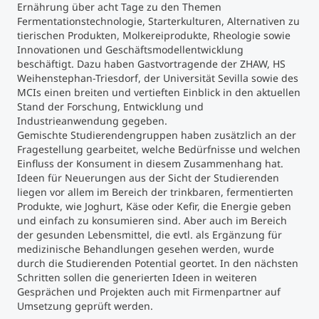
Ernährung über acht Tage zu den Themen
Fermentationstechnologie, Starterkulturen, Alternativen zu
Studienberatung
tierischen Produkten, Molkereiprodukte, Rheologie sowie
Innovationen und Geschäftsmodellentwicklung
beschäftigt. Dazu haben Gastvortragende der ZHAW, HS
Executive Education Finder
Weihenstephan-Triesdorf, der Universität Sevilla sowie des
MCIs einen breiten und vertieften Einblick in den aktuellen
Stand der Forschung, Entwicklung und
Industrieanwendung gegeben.
Gemischte Studierendengruppen haben zusätzlich an der
Fragestellung gearbeitet, welche Bedürfnisse und welchen
Einfluss der Konsument in diesem Zusammenhang hat.
Ideen für Neuerungen aus der Sicht der Studierenden
liegen vor allem im Bereich der trinkbaren, fermentierten
Produkte, wie Joghurt, Käse oder Kefir, die Energie geben
und einfach zu konsumieren sind. Aber auch im Bereich
der gesunden Lebensmittel, die evtl. als Ergänzung für
medizinische Behandlungen gesehen werden, wurde
durch die Studierenden Potential geortet. In den nächsten
Schritten sollen die generierten Ideen in weiteren
Gesprächen und Projekten auch mit Firmenpartner auf
Umsetzung geprüft werden.