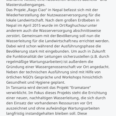
Masterstudienganges.
Das Projekt „Rago Ciao“ in Nepal befasst sich mit der
Studienberatung
Wiederherstellung der Nutzwasserversorgung für die
lokale Landwirtschaft. Nach dem großen Erdbeben in
Executive Education Finder
Nepal im April 2015 wurde im Ort Raghuchour unter
anderem auch die Wasserversorgung abschnittsweise
zerstört. Gemeinsam mit der Bevölkerung soll nun die
Wasserleitung für die Landwirtschaft neu errichtet werden.
Dabei wird schon während der Ausführungsphase die
Bevölkerung stark mit eingebunden. Um auch in Zukunft
die Funktionalität der Leitungen sicherzustellen (z.B. durch
regelmäßige Wartungsarbeiten) ist außerdem die
Gründung einer Wassergenossenschaft vor Ort angedacht.
Neben der technischen Ausführung sind mit Hilfe von
örtlichen NGO’s Gespräche und Workshops hinsichtlich
Gesundheit und Hygiene geplant.
In Tansania wird derzeit das Projekt "Eramatare"
verwirklicht. Im Fokus dieses Projekts steht die Errichtung
einer neuen, nachhaltigen Wasserleitung, die sich durch
den Einsatz der vorhandenen Ressourcen vor Ort
auszeichnet und ohne aufwändige Wartungsarbeiten
langfristig instandgehalten bleiben soll. Diese