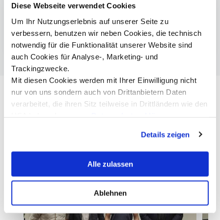
Diese Webseite verwendet Cookies
Umwelt-, Verfahrens- & Energietechnik |
Master
Um Ihr Nutzungserlebnis auf unserer Seite zu
verbessern, benutzen wir neben Cookies, die technisch
Smart Building Technologies | Bachelor
notwendig für die Funktionalität unserer Website sind
auch Cookies für Analyse-, Marketing- und
Trackingzwecke.
Mit diesen Cookies werden mit Ihrer Einwilligung nicht
nur von uns sondern auch von Drittanbietern Daten
verarbeitet, die ihren Sitz teilweise in Drittländern wie den
USA haben. In unserer
Datenschutzerklärung
informieren wir Sie über diese Tools und Partner und
Details zeigen
erklären Ihnen genau, was eine Datenübermittlung in die
USA bedeuten kann.
Alle zulassen
Ablehnen