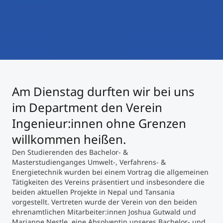
International studieren
An über 300 Partneruniversitäten
Micro Degrees
Forschung am MCI
Studienberatung
Micro Credentials
Study Finder Bachelor/Master
Am Dienstag durften wir bei uns
Masterclasses
im Department den Verein
Ingenieur:innen ohne Grenzen
Management-Seminare
willkommen heißen.
Den Studierenden des Bachelor- &
Masterstudienganges Umwelt-, Verfahrens- &
Technische Weiterbildung
Energietechnik wurden bei einem Vortrag die allgemeinen
Tätigkeiten des Vereins präsentiert und insbesondere die
beiden aktuellen Projekte in Nepal und Tansania
vorgestellt. Vertreten wurde der Verein von den beiden
Maßgeschneiderte Programme
ehrenamtlichen Mitarbeiter:innen Joshua Gutwald und
Marianne Nestle, eine Absolventin unseres Bachelor- und