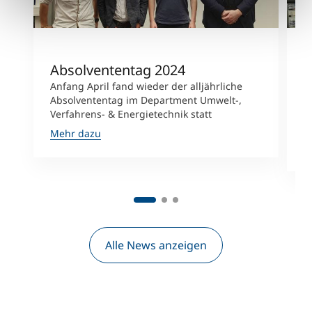
Absolvententag 2024
A
Anfang April fand wieder der alljährliche
D
Absolvententag im Department Umwelt-,
S
Verfahrens- & Energietechnik statt
U
a
Mehr dazu
M
Alle News anzeigen