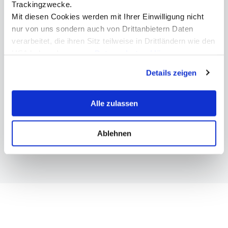
Trackingzwecke.
Mit diesen Cookies werden mit Ihrer Einwilligung nicht
nur von uns sondern auch von Drittanbietern Daten
verarbeitet, die ihren Sitz teilweise in Drittländern wie den
USA haben. In unserer
Datenschutzerklärung
informieren wir Sie über diese Tools und Partner und
Details zeigen
erklären Ihnen genau, was eine Datenübermittlung in die
USA bedeuten kann.
Alle zulassen
Ablehnen