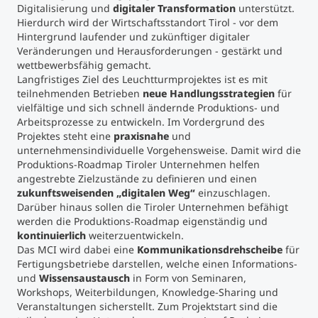
Digitalisierung und
digitaler Transformation
unterstützt.
Hierdurch wird der Wirtschaftsstandort Tirol - vor dem
Studienberatung
Hintergrund laufender und zukünftiger digitaler
Veränderungen und Herausforderungen - gestärkt und
wettbewerbsfähig gemacht.
Executive Education Finder
Langfristiges Ziel des Leuchtturmprojektes ist es mit
teilnehmenden Betrieben
neue Handlungsstrategien
für
vielfältige und sich schnell ändernde Produktions- und
Arbeitsprozesse zu entwickeln. Im Vordergrund des
Projektes steht eine
praxisnahe
und
unternehmensindividuelle Vorgehensweise. Damit wird die
Produktions-Roadmap Tiroler Unternehmen helfen
angestrebte Zielzustände zu definieren und einen
zukunftsweisenden „digitalen Weg“
einzuschlagen.
Darüber hinaus sollen die Tiroler Unternehmen befähigt
werden die Produktions-Roadmap eigenständig und
kontinuierlich
weiterzuentwickeln.
Das MCI wird dabei eine
Kommunikationsdrehscheibe
für
Fertigungsbetriebe darstellen, welche einen Informations-
und
Wissensaustausch
in Form von Seminaren,
Workshops, Weiterbildungen, Knowledge-Sharing und
Veranstaltungen sicherstellt. Zum Projektstart sind die