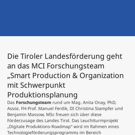
International studieren
An über 300 Partneruniversitäten
Micro Degrees
Forschung am MCI
Studienberatung
Micro Credentials
Study Finder Bachelor/Master
Die Tiroler Landesförderung geht
Masterclasses
an das MCI Forschungsteam
„Smart Production & Organization
Management-Seminare
mit Schwerpunkt
Produktionsplanung
Technische Weiterbildung
Das
Forschungsteam
rund um Mag. Anita Onay, PhD,
Assoz. FH-Prof. Manuel Ferdik, DI Christina Stampfer und
Benjamin Massow, MSc freuen sich über diese
Förderzusage des Landes Tirol. Das Leuchtturmprojekt
Maßgeschneiderte Programme
„Digitale Produktions-Roadmap“ wird im Rahmen eines
Technologieförderungsprogramms im Bereich