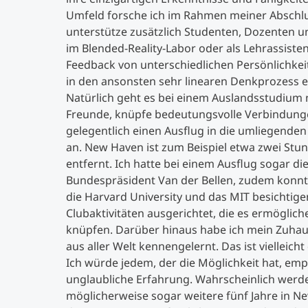
Umfeld forsche ich im Rahmen meiner Abschluss
unterstütze zusätzlich Studenten, Dozenten un
im Blended-Reality-Labor oder als Lehrassisten
Feedback von unterschiedlichen Persönlichkei
in den ansonsten sehr linearen Denkprozess e
Natürlich geht es bei einem Auslandsstudium n
Freunde, knüpfe bedeutungsvolle Verbindung
gelegentlich einen Ausflug in die umliegende
an. New Haven ist zum Beispiel etwa zwei St
entfernt. Ich hatte bei einem Ausflug sogar di
Bundespräsident Van der Bellen, zudem konn
die Harvard University und das MIT besichtigen
Clubaktivitäten ausgerichtet, die es ermöglic
knüpfen. Darüber hinaus habe ich mein Zuhaus
aus aller Welt kennengelernt. Das ist vielleicht
Ich würde jedem, der die Möglichkeit hat, emp
unglaubliche Erfahrung. Wahrscheinlich werd
möglicherweise sogar weitere fünf Jahre in N