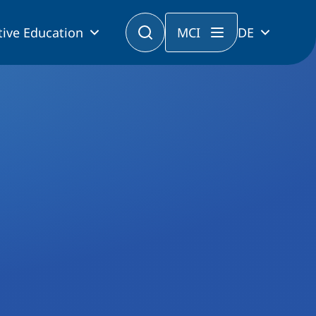
tive Education
MCI
DE
ahr im Ausland