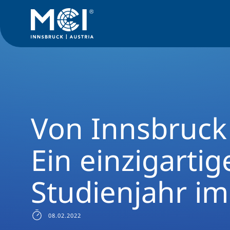
News Filter
Studiengangsnews
News Medical & Sports Te
Von Innsbruck 
Ein einzigartig
Studienjahr i
08.02.2022