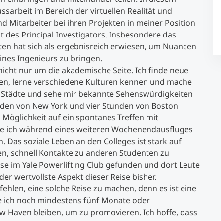
arbeit im Bereich der virtuellen Realität und
d Mitarbeiter bei ihren Projekten in meiner Position
Studienberatung
t des Principal Investigators. Insbesondere das
ten hat sich als ergebnisreich erwiesen, um Nuancen
Executive Education Finder
ines Ingenieurs zu bringen.
icht nur um die akademische Seite. Ich finde neue
en, lerne verschiedene Kulturen kennen und mache
n Städte und sehe mir bekannte Sehenswürdigkeiten
unden von New York und vier Stunden von Boston
e Möglichkeit auf ein spontanes Treffen mit
te ich während eines weiteren Wochenendausfluges
. Das soziale Leben an den Colleges ist stark auf
hen, schnell Kontakte zu anderen Studenten zu
e im Yale Powerlifting Club gefunden und dort Leute
 der wertvollste Aspekt dieser Reise bisher.
fehlen, eine solche Reise zu machen, denn es ist eine
e ich noch mindestens fünf Monate oder
ew Haven bleiben, um zu promovieren. Ich hoffe, dass