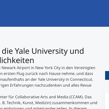
International studieren
An über 300 Partneruniversitäten
Forschung am MCI
Micro Degrees
Studienberatung
Micro Credentials
Study Finder Bachelor/Master
die Yale University und
Masterclasses
ichkeiten
m Newark Airport in New York City in den Vereinigten
Management-Seminare
en ersten Flug zurück nach Hause nehme, und dass
ufenthalts an der Yale University in Connecticut.
erigen Erfahrungen nachzudenken und alles Revue
Technische Weiterbildung
enter für Collaborative Arts and Media (CCAM). Das
ie z. B. Technik, Kunst, Medizin) zusammenkommen und
Maßgeschneiderte Programme
en einbringen und miteinander teilen. In diesem