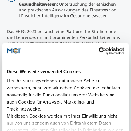
Gesundheitswesen:
Untersuchung der ethischen
und praktischen Auswirkungen des Einsatzes von
künstlicher Intelligenz im Gesundheitswesen.
Das EHFG 2023 bot auch eine Plattform für Studierende
und Lehrende, um mit prominenten Persönlichkeiten aus
dem Gesundheitssektor in Kontakt zu treten. IHSM-
Absolventin Selam Nigussie Woldemariam war an der
Präsentation des österreichischen Kapitels von "Women in
Global Health" beteiligt, während Eu-HEM-Absolvent Zach
Desson als Berater für die European Health Management
Diese Webseite verwendet Cookies
Association an der Konferenz teilnahm.
Auf der Konferenz wurden die vom MCI angebotenen
Um Ihr Nutzungserlebnis auf unserer Seite zu
Ausbildungsmöglichkeiten hervorgehoben, darunter Kurse
verbessern, benutzen wir neben Cookies, die technisch
wie das Wahlfach "Real-Life Simulation", das darauf
notwendig für die Funktionalität unserer Website sind
abzielt, dass sich die Studierenden in Zusammenarbeit mit
Branchenexperten mit aktuellen Herausforderungen im
auch Cookies für Analyse-, Marketing- und
Gesundheitswesen auseinandersetzen. Im Rahmen des
Trackingzwecke.
EHFG 2023 waren auch Gastprofessorinnen wie Andrea
Mit diesen Cookies werden mit Ihrer Einwilligung nicht
Schmidt und Kristine Sørensen anwesend, die ihr
nur von uns sondern auch von Drittanbietern Daten
Fachwissen in die MCI-Programme einbringen.
verarbeitet, die ihren Sitz teilweise in Drittländern wie den
Das European Health Forum Gastein 2023 hat die zentrale