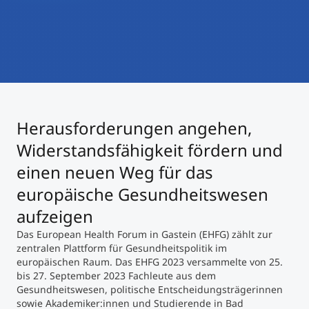
International studieren
An über 300 Partneruniversitäten
Micro Degrees
Forschung am MCI
Studienberatung
Micro Credentials
Study Finder Bachelor/Master
Herausforderungen angehen,
Masterclasses
Widerstandsfähigkeit fördern und
einen neuen Weg für das
Management-Seminare
europäische Gesundheitswesen
aufzeigen
Technische Weiterbildung
Das European Health Forum in Gastein (EHFG) zählt zur
zentralen Plattform für Gesundheitspolitik im
europäischen Raum. Das EHFG 2023 versammelte von 25.
bis 27. September 2023 Fachleute aus dem
Maßgeschneiderte Programme
Gesundheitswesen, politische Entscheidungsträgerinnen
sowie Akademiker:innen und Studierende in Bad