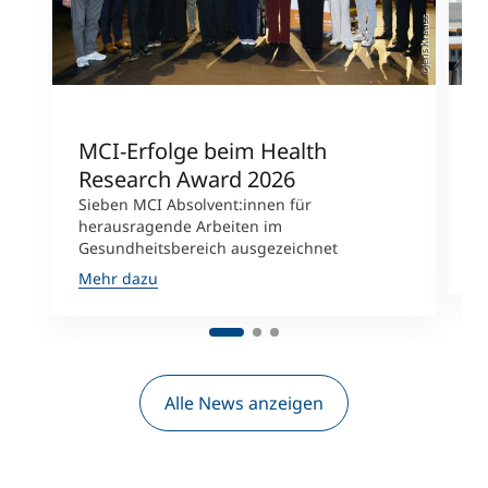
©Jens Krauss
MCI-Erfolge beim Health
V
Research Award 2026
K
Sieben MCI Absolvent:innen für
R
herausragende Arbeiten im
M
Gesundheitsbereich ausgezeichnet
M
Mehr dazu
Alle News anzeigen