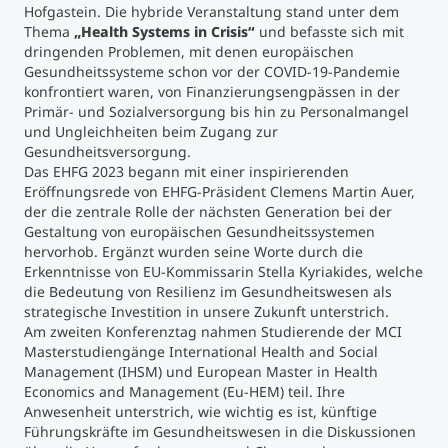
Hofgastein. Die hybride Veranstaltung stand unter dem
Thema
„Health Systems in Crisis“
und befasste sich mit
Studienberatung
dringenden Problemen, mit denen europäischen
Gesundheitssysteme schon vor der COVID-19-Pandemie
konfrontiert waren, von Finanzierungsengpässen in der
Executive Education Finder
Primär- und Sozialversorgung bis hin zu Personalmangel
und Ungleichheiten beim Zugang zur
Gesundheitsversorgung.
Das EHFG 2023 begann mit einer inspirierenden
Eröffnungsrede von EHFG-Präsident Clemens Martin Auer,
der die zentrale Rolle der nächsten Generation bei der
Gestaltung von europäischen Gesundheitssystemen
hervorhob. Ergänzt wurden seine Worte durch die
Erkenntnisse von EU-Kommissarin Stella Kyriakides, welche
die Bedeutung von Resilienz im Gesundheitswesen als
strategische Investition in unsere Zukunft unterstrich.
Am zweiten Konferenztag nahmen Studierende der MCI
Masterstudiengänge International Health and Social
Management (IHSM) und European Master in Health
Economics and Management (Eu-HEM) teil. Ihre
Anwesenheit unterstrich, wie wichtig es ist, künftige
Führungskräfte im Gesundheitswesen in die Diskussionen