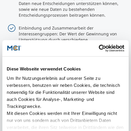
Daten neue Entscheidungen unterstützen können,
sowie wie neue Daten zu bestehenden
Entscheidungsprozessen beitragen können.
Einbindung und Zusammenarbeit der
Interessengruppen: Der Wert der Gewinnung von
Unterstützung durch verschiedene
Interessengruppen und die Koordinierung ihrer
kooperativen Bemühungen ist weitreichend. Die
Identifizierung und effektive Einbindung von
Interessengruppen gilt als Eckpfeiler für die
erfolgreiche Umsetzung von Lösungen zur
Diese Webseite verwendet Cookies
Überwachung oder Minderung der
Um Ihr Nutzungserlebnis auf unserer Seite zu
Umweltauswirkungen in der Gesundheitsbranche.
verbessern, benutzen wir neben Cookies, die technisch
notwendig für die Funktionalität unserer Website sind
Offene Diskussionen über bewährte Praktiken: Die
auch Cookies für Analyse-, Marketing- und
Gruppen schlossen auch mit einem Appell für offene
Diskussionen über bewährte Praktiken ab, indem sie
Trackingzwecke.
eine Umgebung fördern, in der Erfahrungen,
Mit diesen Cookies werden mit Ihrer Einwilligung nicht
Erkenntnisse und Innovationen geteilt werden
nur von uns sondern auch von Drittanbietern Daten
können, um die Gesundheitsbranche in Richtung
verarbeitet, die ihren Sitz teilweise in Drittländern wie den
größerer Umweltverträglichkeit zu lenken.