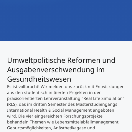
International studieren
An über 300 Partneruniversitäten
Micro Degrees
Forschung am MCI
Studienberatung
Micro Credentials
Study Finder Bachelor/Master
Masterclasses
Umweltpolitische Reformen und
Ausgabenverschwendung im
Gesundheitswesen
Management-Seminare
Es ist vollbracht! Wir melden uns zurück mit Entwicklungen
aus den studentisch initiierten Projekten in der
praxisorientierten Lehrveranstaltung "Real Life Simulation"
Technische Weiterbildung
(RLS), das im dritten Semester des Masterstudiengangs
International Health & Social Management angeboten
wird. Die vier eingereichten Forschungsprojekte
Maßgeschneiderte Programme
behandeln Themen wie Lebensmittelabfallmanagement,
Geburtsmöglichkeiten, Anästhetikagase und