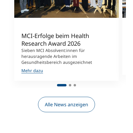
©Jens Krauss
MCI-Erfolge beim Health
V
Research Award 2026
K
Sieben MCI Absolvent:innen für
R
herausragende Arbeiten im
M
Gesundheitsbereich ausgezeichnet
M
Mehr dazu
Alle News anzeigen