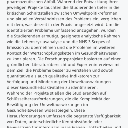
pharmazeutischen Abfall. Während der Entwicklung ihrer
jeweiligen Projekte tauchten die Studierenden tiefer in die
Studienberatung
kritischen Schnittstellen zwischen Umweltpolitikreformen
und aktuellen Verständnissen des Problems ein, verglichen
mit dem, was derzeit in der Praxis umgesetzt wird. Um die
Executive Education Finder
identifizierten Probleme umfassend anzugehen, wurden
die Studierenden ermutigt, geeignete analytische Rahmen
wie die Lebenszyklusanalyse und die NHS 3 Scopes of
Emission zu übernehmen und die Probleme im weiteren
Kontext der Wertschöpfungsketten im Gesundheitswesen
zu konzipieren. Die Forschungsprojekte basierten auf einer
gründlichen Literaturübersicht und Experteninterviews mit
dem Ziel, die Probleme besser zu verstehen und sowohl
quantitative als auch qualitative Indikatoren zur
Verfolgung und Minderung der Umweltauswirkungen
dieser Gesundheitsaktivitäten zu identifizieren.
Während der Projekte stießen die Studierenden auf
Schlüsselherausforderungen, die die Komplexität der
Bewältigung der Umweltauswirkungen im
Gesundheitswesen widerspiegeln. Diese
Herausforderungen umfassen die begrenzte Verfügbarkeit
von Daten, unterschiedliche Kenntnisstände oder
Bewusstsein für interdisziplinäre Fragen, Unklarheiten und