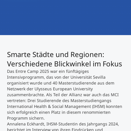
International studieren
An über 300 Partneruniversitäten
Micro Degrees
Forschung am MCI
Studienberatung
Micro Credentials
Study Finder Bachelor/Master
Smarte Städte und Regionen:
Masterclasses
Verschiedene Blickwinkel im Fokus
Das Entre Camp 2025 war ein fünftägiges
Management-Seminare
Intensivprogramm, das von der Universität Sevilla
organisiert wurde und 40 Masterstudierende aus dem
Netzwerk der Ulysseus European University
zusammenbrachte. Als Teil der Allianz war auch das MCI
Technische Weiterbildung
vertreten: Drei Studierende des Masterstudiengangs
International Health & Social Management (IHSM) konnten
sich erfolgreich einen Platz in diesem renommierten
Programm sichern.
Maßgeschneiderte Programme
Annalena Eckhardt, IHSM-Studentin des Jahrgangs 2024,
berichtet im Interview von ihren Eindrücken und