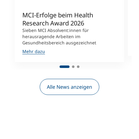
MCI-Erfolge beim Health
V
Research Award 2026
K
Sieben MCI Absolvent:innen für
R
herausragende Arbeiten im
M
Gesundheitsbereich ausgezeichnet
M
Mehr dazu
Alle News anzeigen