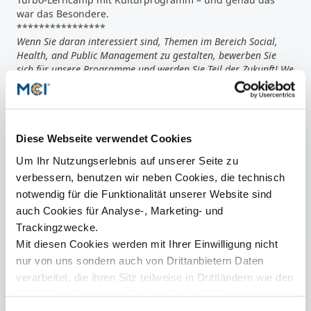
war das Besondere.
****************
Wenn Sie daran interessiert sind, Themen im Bereich Social,
Health, and Public Management zu gestalten, bewerben Sie
sich für unsere Programme und werden Sie Teil der Zukunft! We
are Managing The Public Interest!
Diese Webseite verwendet Cookies
Annalena Eckhardt, Elias Krabichler & Lotte Pijpers nahmen am Entre
Gru
Um Ihr Nutzungserlebnis auf unserer Seite zu
Camp Seville 2025 teil ©Annalena Eckhardt
Eck
verbessern, benutzen wir neben Cookies, die technisch
notwendig für die Funktionalität unserer Website sind
auch Cookies für Analyse-, Marketing- und
Trackingzwecke.
Mehr Informationen
Mit diesen Cookies werden mit Ihrer Einwilligung nicht
nur von uns sondern auch von Drittanbietern Daten
International Health & Social Management |
verarbeitet, die ihren Sitz teilweise in Drittländern wie den
Master
USA haben. In unserer
Datenschutzerklärung
Ulysseus
informieren wir Sie über diese Tools und Partner und