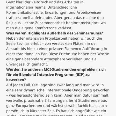
Ganz klar: der Zeitdruck und das Arbeiten in
internationalen Teams. Unterschiedliche
Kommunikationsstile, Erwartungen und Arbeitsweisen
trafen schnell aufeinander. Aber genau das machte den
Reiz aus – echte Zusammenarbeit beginnt meist dort, wo
man die eigene Komfortzone verlässt.
Was waren Highlights außerhalb des Seminarraums?
Neben der intensiven Projektarbeit haben wir auch die
Seele Sevillas erlebt – von versteckten Plätzen in der
Altstadt bis hin zu einer privaten Flamenco-Aufführung in
einer traditionellen Bar. Diese Erlebnisse haben der Woche
eine ganz besondere Atmosphäre verliehen und sie
unvergesslich gemacht.
Würden Sie anderen MCI-Studierenden empfehlen, sich
für ein Blendend Intensive Programm (BIP) zu
bewerben?
Auf jeden Fall. Die Tage sind zwar lang und man wird in
eine sehr dynamische, internationale Umgebung geworfen
– was herausfordernd sein kann. Aber man dafür sammelt
wertvolle, praxisnahe Erfahrungen, lernt Studierende aus
ganz Europa kennen und wächst sowohl fachlich als auch
persönlich in kürzester Zeit. Es hat sich angefühlt wie ein
Turbo-Lerncamp mit Kulturprogramm – und genau das