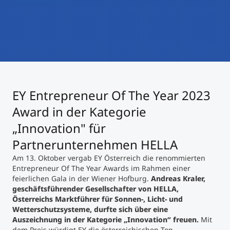
International studieren
An über 300 Partneruniversitäten
Micro Degrees
Forschung am MCI
Studienberatung
Micro Credentials
Study Finder Bachelor/Master
EY Entrepreneur Of The Year 2023
Masterclasses
Award in der Kategorie
„Innovation" für
Management-Seminare
Partnerunternehmen HELLA
Am 13. Oktober vergab EY Österreich die renommierten
Entrepreneur Of The Year Awards im Rahmen einer
Technische Weiterbildung
feierlichen Gala in der Wiener Hofburg.
Andreas Kraler,
geschäftsführender Gesellschafter von HELLA,
Österreichs Marktführer für Sonnen-, Licht- und
Wetterschutzsysteme, durfte sich über eine
Maßgeschneiderte Programme
Auszeichnung in der Kategorie „Innovation“ freuen.
Mit
dem Preis würdigt EY die österreichischen Top-