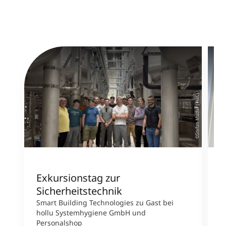
©Stefan Mader (TMC)
Exkursionstag zur
L
Sicherheitstechnik
U
Smart Building Technologies zu Gast bei
S
hollu Systemhygiene GmbH und
P
Personalshop