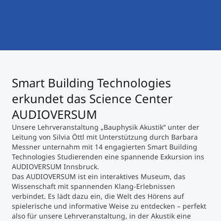
International studieren
An über 300 Partneruniversitäten
Micro Degrees
Forschung am MCI
Studienberatung
Micro Credentials
Smart Building Technologies
Study Finder Bachelor/Master
Masterclasses
erkundet das Science Center
AUDIOVERSUM
Unsere Lehrveranstaltung „Bauphysik Akustik“ unter der
Management-Seminare
Leitung von Silvia Öttl mit Unterstützung durch Barbara
Messner unternahm mit 14 engagierten Smart Building
Technologies Studierenden eine spannende Exkursion ins
Technische Weiterbildung
AUDIOVERSUM Innsbruck.
Das AUDIOVERSUM ist ein interaktives Museum, das
Wissenschaft mit spannenden Klang-Erlebnissen
verbindet. Es lädt dazu ein, die Welt des Hörens auf
Maßgeschneiderte Programme
spielerische und informative Weise zu entdecken – perfekt
also für unsere Lehrveranstaltung, in der Akustik eine