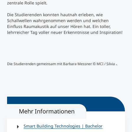
zentrale Rolle spielt.
Studienberatung
Die Studierenden konnten hautnah erleben, wie
Schallwellen wahrgenommen werden und welchen
Einfluss Raumakustik auf unser Hören hat. Ein toller,
Executive Education Finder
lehrreicher Tag voller neuer Erkenntnisse und Inspiration!
Die Studierenden gemeinsam mit Barbara Messner © MCI / Silvia Öttl
Im S
Höre
akus
Scha
verb
Mehr Informationen
Smart Building Technologies | Bachelor