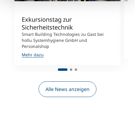
Exkursionstag zur
L
Sicherheitstechnik
U
Smart Building Technologies zu Gast bei
S
hollu Systemhygiene GmbH und
P
Personalshop
M
Mehr dazu
Alle News anzeigen