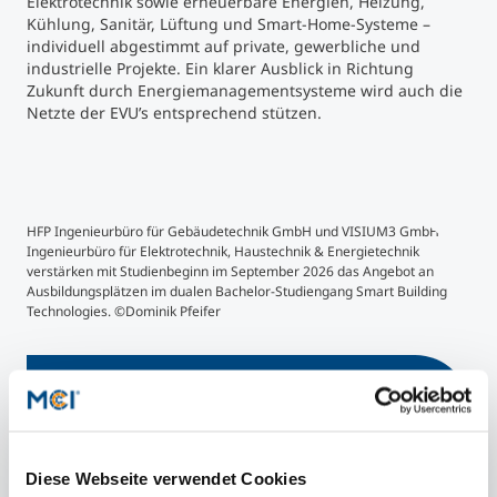
Elektrotechnik sowie erneuerbare Energien, Heizung,
Kühlung, Sanitär, Lüftung und Smart-Home-Systeme –
individuell abgestimmt auf private, gewerbliche und
industrielle Projekte. Ein klarer Ausblick in Richtung
Zukunft durch Energiemanagementsysteme wird auch die
Netzte der EVU’s entsprechend stützen.
©Dominik Pfeifer
©D
HFP Ingenieurbüro für Gebäudetechnik GmbH und VISIUM3 GmbH
HFP
Ingenieurbüro für Elektrotechnik, Haustechnik & Energietechnik
Inge
verstärken mit Studienbeginn im September 2026 das Angebot an
ver
Ausbildungsplätzen im dualen Bachelor-Studiengang Smart Building
Ausb
Technologies. ©Dominik Pfeifer
Tech
Mehr Informationen
Smart Building Technologies | Bachelor
Diese Webseite verwendet Cookies