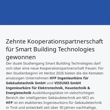
International studieren
An über 300 Partneruniversitäten
Micro Degrees
Forschung am MCI
Studienberatung
Micro Credentials
Zehnte Kooperationspartnerschaft
Study Finder Bachelor/Master
Masterclasses
für Smart Building Technologies
gewonnen
Der duale Studiengang Smart Building Technologies darf
Management-Seminare
sich über eine neue Kooperationspartnerschaft freuen: Für
den Studienbeginn im Herbst 2026 bieten die die Kematen
ansässigen Unternehmen
HFP Ingenieurbüro für
Technische Weiterbildung
Gebäudetechnik GmbH
und
VISIUM3 GmbH
Ingenieurbüro für Elektrotechnik, Haustechnik &
Energietechnik
Ausbildungsplätze im vielschichtigen
Bereich der intelligenten Gebäudetechnik am MCI an.
Maßgeschneiderte Programme
HFP
ist ein etabliertes Ingenieurbüro für Gebäudetechnik
in Tirol und entwickelt seit über 30 Jahren nachhaltige,