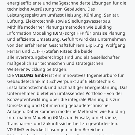
energieeffiziente und maßgeschneiderte Lösungen für die
technische Ausrüstung von Gebäuden. Das
Studienberatung
Leistungsspektrum umfasst Heizung, Kühlung, Sanitär,
Lüftung, Elektrotechnik sowie Siedlungswasserbau.
Mithilfe moderner Planungsmethoden wie Building
Executive Education Finder
Information Modeling (BIM) sorgt HFP für präzise Planung
und effiziente Umsetzung. Geführt wird das Unternehmen
von den erfahrenen Geschäftsführern Dipl.-Ing. Wolfgang
Ferrari und DI (FH) Stefan Ritzer, die beide
alleinvertretungsberechtigt sind und als Gesellschafter
maßgeblich zur technischen und strategischen
Weiterentwicklung beitragen.
Die
VISIUM3 GmbH
ist ein innovatives Ingenieurbüro für
Gebäudetechnik mit Schwerpunkt auf Elektrotechnik,
Installationstechnik und nachhaltiger Energieplanung. Das
Unternehmen bietet ein umfassendes Portfolio – von der
Konzeptentwicklung über die integrale Planung bis zur
Umsetzung und Optimierung gebäudetechnischer
Anlagen. Dabei kommen moderne Methoden wie Building
Information Modeling (BIM) zum Einsatz, um Effizienz,
Transparenz und Zukunftssicherheit zu gewährleisten.
VISIUM3 entwickelt Lösungen in den Bereichen