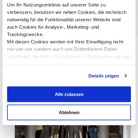
HFP / VISIUM3
Um Ihr Nutzungserlebnis auf unserer Seite zu
verbessern, benutzen wir neben Cookies, die technisch
notwendig für die Funktionalität unserer Website sind
auch Cookies für Analyse-, Marketing- und
Trackingzwecke.
Mit diesen Cookies werden mit Ihrer Einwilligung nicht
nur von uns sondern auch von Drittanbietern Daten
verarbeitet, die ihren Sitz teilweise in Drittländern wie den
USA haben. In unserer
Datenschutzerklärung
informieren wir Sie über diese Tools und Partner und
Details zeigen
erklären Ihnen genau, was eine Datenübermittlung in die
USA bedeuten kann.
Alle zulassen
©Stefan Mader (TMC)
Ablehnen