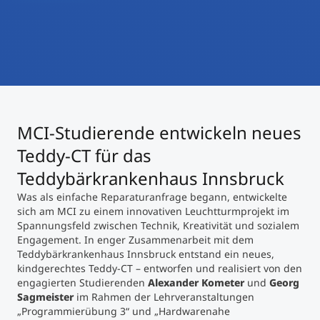
International studieren
An über 300 Partneruniversitäten
Micro Degrees
Forschung am MCI
Studienberatung
Micro Credentials
Study Finder Bachelor/Master
MCI-Studierende entwickeln neues
Masterclasses
Teddy-CT für das
Teddybärkrankenhaus Innsbruck
Management-Seminare
Was als einfache Reparaturanfrage begann, entwickelte
sich am MCI zu einem innovativen Leuchtturmprojekt im
Spannungsfeld zwischen Technik, Kreativität und sozialem
Technische Weiterbildung
Engagement. In enger Zusammenarbeit mit dem
Teddybärkrankenhaus Innsbruck entstand ein neues,
kindgerechtes Teddy-CT – entworfen und realisiert von den
engagierten Studierenden
Alexander Kometer
und
Georg
Maßgeschneiderte Programme
Sagmeister
im Rahmen der Lehrveranstaltungen
„Programmierübung 3“ und „Hardwarenahe