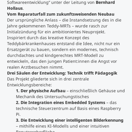
Softwareentwicklung“ unter der Leitung von
Bernhard
Hollaus
.
Studienberatung
Vom Reparaturfall zum zukunftsweisenden Neubau
Der ursprüngliche Anlass – die Instandsetzung des in die
Jahre gekommenen Teddy-MRTs – wurde rasch zur
Executive Education Finder
Initialzündung für ein ambitioniertes Neuprojekt.
Inspiriert durch das kreative Konzept des
Teddybärkrankenhauses entstand die Idee, nicht nur ein
Ersatzgerät zu bauen, sondern ein modernes, technisch
durchdachtes und kindgerechtes MRT-Modell zu
entwickeln, das den jungen Patient:innen die Angst vor
realen Arztbesuchen nimmt.
Drei Säulen der Entwicklung: Technik trifft Pädagogik
Das Projekt gliederte sich in drei zentrale
Entwicklungsbereiche:
1. Der physische Aufbau
– einschließlich Gehäuse und
Mechanik des Untersuchungstisches
2. Die Integration eines Embedded Systems
– das
technische Steuerzentrum auf Basis eines Raspberry
Pi.
3. Die Entwicklung einer intelligenten Bilderkennung
– mithilfe eines KI-Modells und einer intuitiven
Benutzeroberfläche.