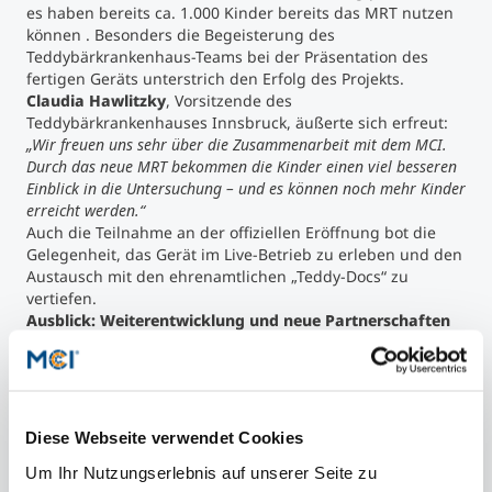
es haben bereits ca. 1.000 Kinder bereits das MRT nutzen
können . Besonders die Begeisterung des
Teddybärkrankenhaus-Teams bei der Präsentation des
fertigen Geräts unterstrich den Erfolg des Projekts.
Claudia Hawlitzky
, Vorsitzende des
Teddybärkrankenhauses Innsbruck, äußerte sich erfreut:
„Wir freuen uns sehr über die Zusammenarbeit mit dem MCI.
Durch das neue MRT bekommen die Kinder einen viel besseren
Einblick in die Untersuchung – und es können noch mehr Kinder
erreicht werden.“
Auch die Teilnahme an der offiziellen Eröffnung bot die
Gelegenheit, das Gerät im Live-Betrieb zu erleben und den
Austausch mit den ehrenamtlichen „Teddy-Docs“ zu
vertiefen.
Ausblick: Weiterentwicklung und neue Partnerschaften
Das Teddy-MRT soll auch in Zukunft weiterentwickelt
werden. Geplant sind Optimierungen der KI zur noch
genaueren Erkennung der Stofftiere, eine verbesserte
Benutzerführung sowie die ambitionierte Vision, aus den
aufgenommenen Bildern stilisierte Röntgenaufnahmen zu
Diese Webseite verwendet Cookies
generieren. Langfristig steht die Ausweitung des Konzepts
Um Ihr Nutzungserlebnis auf unserer Seite zu
im Raum – unter anderem durch mögliche Kooperationen