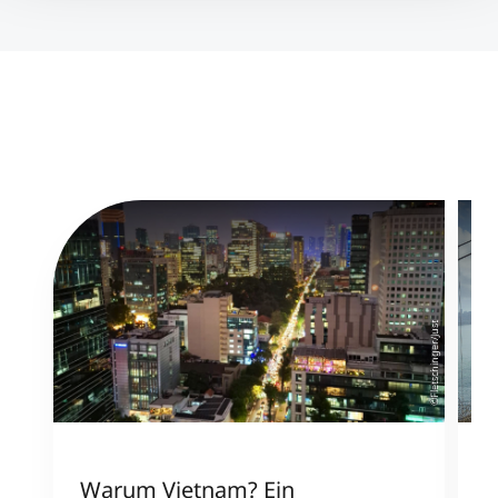
©Fletschinger/Just
Warum Vietnam? Ein
M