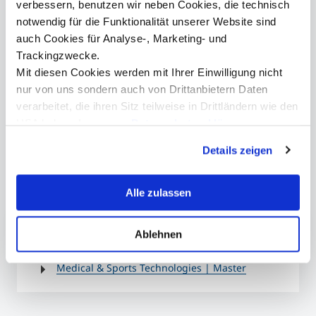
mit weiteren Teddybärkrankenhäusern in der Region.
verbessern, benutzen wir neben Cookies, die technisch
notwendig für die Funktionalität unserer Website sind
auch Cookies für Analyse-, Marketing- und
Trackingzwecke.
Mit diesen Cookies werden mit Ihrer Einwilligung nicht
Ale
Ein Teddybär mit dem passenden MRT Scan ©MCI/Anna Knabl
MR
nur von uns sondern auch von Drittanbietern Daten
">
verarbeitet, die ihren Sitz teilweise in Drittländern wie den
Ale
USA haben. In unserer
Datenschutzerklärung
©MC
informieren wir Sie über diese Tools und Partner und
Details zeigen
erklären Ihnen genau, was eine Datenübermittlung in die
USA bedeuten kann.
Mehr Informationen
Alle zulassen
Medizin-, Gesundheits- & Sporttechnologie |
Ablehnen
Bachelor
Medical & Sports Technologies | Master