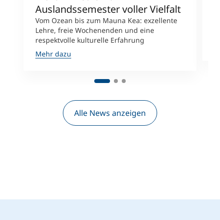
Auslandssemester voller Vielfalt
H
Vom Ozean bis zum Mauna Kea: exzellente
V
Lehre, freie Wochenenden und eine
W
respektvolle kulturelle Erfahrung
M
Mehr dazu
Alle News anzeigen