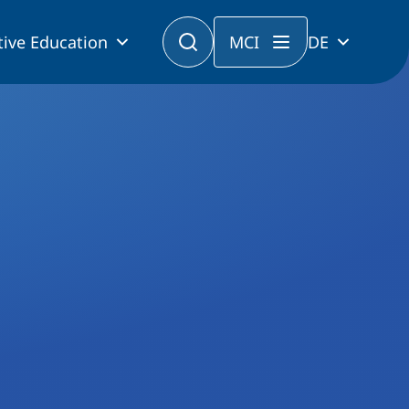
tive Education
MCI
DE