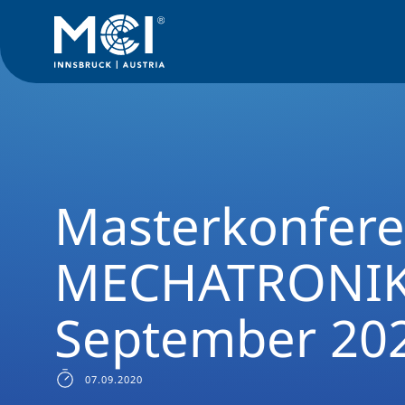
News Filter
Studiengangsnews
News Mechatronik Maste
Masterkonfer
MECHATRONIK
September 20
07.09.2020