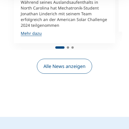
Während seines Auslandsaufenthalts in
G
North Carolina hat Mechatronik-Student
ü
Jonathan Linderich mit seinem Team
A
erfolgreich an der American Solar Challenge
M
2024 teilgenommen
Mehr dazu
Alle News anzeigen