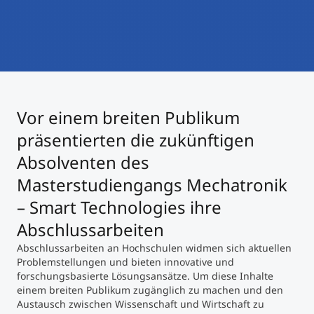
International studieren
An über 300 Partneruniversitäten
Micro Degrees
Forschung am MCI
Studienberatung
Micro Credentials
Vor einem breiten Publikum
Study Finder Bachelor/Master
Masterclasses
präsentierten die zukünftigen
Absolventen des
Masterstudiengangs Mechatronik
Management-Seminare
– Smart Technologies ihre
Abschlussarbeiten
Technische Weiterbildung
Abschlussarbeiten an Hochschulen widmen sich aktuellen
Problemstellungen und bieten innovative und
forschungsbasierte Lösungsansätze. Um diese Inhalte
Maßgeschneiderte Programme
einem breiten Publikum zugänglich zu machen und den
Austausch zwischen Wissenschaft und Wirtschaft zu