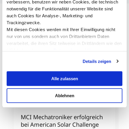
verbessern, benutzen wir neben Cookies, die technisch
notwendig für die Funktionalität unserer Website sind
auch Cookies für Analyse-, Marketing- und
Trackingzwecke.
Mit diesen Cookies werden mit Ihrer Einwilligung nicht
nur von uns sondern auch von Drittanbietern Daten
verarbeitet, die ihren Sitz teilweise in Drittländern wie den
USA haben. In unserer
Datenschutzerklärung
informieren wir Sie über diese Tools und Partner und
Details zeigen
erklären Ihnen genau, was eine Datenübermittlung in die
USA bedeuten kann.
Alle zulassen
Ablehnen
MCI Mechatroniker erfolgreich
P
bei American Solar Challenge
A