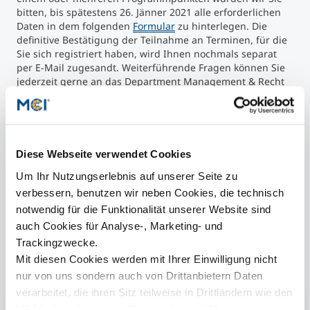
bitten, bis spätestens 26. Jänner 2021 alle erforderlichen
Daten in dem folgenden
Formular
zu hinterlegen. Die
definitive Bestätigung der Teilnahme an Terminen, für die
Sie sich registriert haben, wird Ihnen nochmals separat
per E-Mail zugesandt. Weiterführende Fragen können Sie
jederzeit gerne an das Department Management & Recht
(
office-mr@mci.edu)
richten.
Wir würden uns sehr freuen, wenn sich für Sie ein
persönlicher Mehrwert aufgrund der möglichen Teilnahme
an der diesjährigen virtuellen Study-Tour ergibt und wir
Sie im Rahmen unserer entsprechenden Veranstaltung
Diese Webseite verwendet Cookies
willkommen heißen dürfen.
Um Ihr Nutzungserlebnis auf unserer Seite zu
Programm der Virtual Study Tour 2021. Foto: MCI
Bill
verbessern, benutzen wir neben Cookies, die technisch
notwendig für die Funktionalität unserer Website sind
auch Cookies für Analyse-, Marketing- und
Trackingzwecke.
Mit diesen Cookies werden mit Ihrer Einwilligung nicht
nur von uns sondern auch von Drittanbietern Daten
Mehr Informationen
verarbeitet, die ihren Sitz teilweise in Drittländern wie den
USA haben. In unserer
Datenschutzerklärung