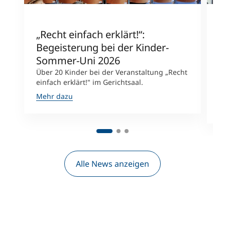
„Recht einfach erklärt!“:
M
Begeisterung bei der Kinder-
E
Sommer-Uni 2026
T
Über 20 Kinder bei der Veranstaltung „Recht
G
einfach erklärt!" im Gerichtsaal.
s
E
Mehr dazu
M
Alle News anzeigen