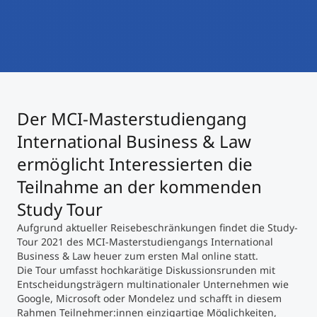
International studieren
An über 300 Partneruniversitäten
Micro Degrees
Forschung am MCI
Studienberatung
Micro Credentials
Der MCI-Masterstudiengang
Study Finder Bachelor/Master
Masterclasses
International Business & Law
ermöglicht Interessierten die
Teilnahme an der kommenden
Management-Seminare
Study Tour
Aufgrund aktueller Reisebeschränkungen findet die Study-
Technische Weiterbildung
Tour 2021 des MCI-Masterstudiengangs International
Business & Law heuer zum ersten Mal online statt.
Die Tour umfasst hochkarätige Diskussionsrunden mit
Entscheidungsträgern multinationaler Unternehmen wie
Maßgeschneiderte Programme
Google, Microsoft oder Mondelez und schafft in diesem
Rahmen Teilnehmer:innen einzigartige Möglichkeiten,