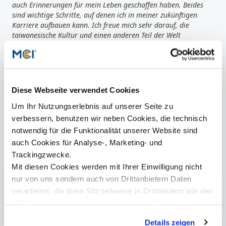
auch Erinnerungen für mein Leben geschaffen haben. Beides
sind wichtige Schritte, auf denen ich in meiner zukünftigen
Karriere aufbauen kann. Ich freue mich sehr darauf, die
taiwanesische Kultur und einen anderen Teil der Welt
kennenzulernen."
(Elena Preymann, Studierende des Masterstudiengangs „International
Business & Law“)
MCI-Partneruniversität National Kaohsiung University of Science and
Kaoh
Technology. Foto: Maximilian Bauer
Diese Webseite verwendet Cookies
Um Ihr Nutzungserlebnis auf unserer Seite zu
verbessern, benutzen wir neben Cookies, die technisch
notwendig für die Funktionalität unserer Website sind
auch Cookies für Analyse-, Marketing- und
Trackingzwecke.
Mehr Informationen
Mit diesen Cookies werden mit Ihrer Einwilligung nicht
nur von uns sondern auch von Drittanbietern Daten
Management & Recht | Bachelor
verarbeitet, die ihren Sitz teilweise in Drittländern wie den
International Business & Law | Master
USA haben. In unserer
Datenschutzerklärung
informieren wir Sie über diese Tools und Partner und
Details zeigen