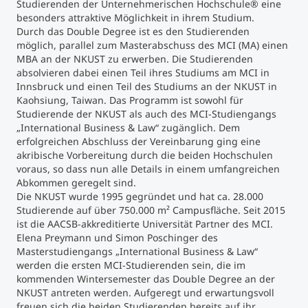
Studierenden der Unternehmerischen Hochschule
®
eine
besonders attraktive Möglichkeit in ihrem Studium.
Studienberatung
Durch das Double Degree ist es den Studierenden
möglich, parallel zum Masterabschuss des MCI (MA) einen
MBA an der NKUST zu erwerben. Die Studierenden
Executive Education Finder
absolvieren dabei einen Teil ihres Studiums am MCI in
Innsbruck und einen Teil des Studiums an der NKUST in
Kaohsiung, Taiwan. Das Programm ist sowohl für
Studierende der NKUST als auch des MCI-Studiengangs
„International Business & Law“ zugänglich. Dem
erfolgreichen Abschluss der Vereinbarung ging eine
akribische Vorbereitung durch die beiden Hochschulen
voraus, so dass nun alle Details in einem umfangreichen
Abkommen geregelt sind.
Die NKUST wurde 1995 gegründet und hat ca. 28.000
Studierende auf über 750.000 m² Campusfläche. Seit 2015
ist die AACSB-akkreditierte Universität Partner des MCI.
Elena Preymann und Simon Poschinger des
Masterstudiengangs „International Business & Law“
werden die ersten MCI-Studierenden sein, die im
kommenden Wintersemester das Double Degree an der
NKUST antreten werden. Aufgeregt und erwartungsvoll
freuen sich die beiden Studierenden bereits auf ihr