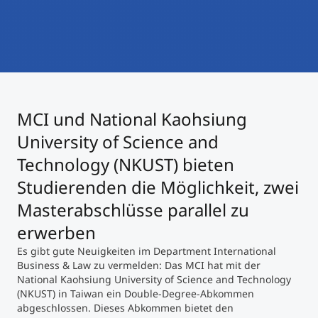
International studieren
An über 300 Partneruniversitäten
Micro Degrees
Forschung am MCI
Studienberatung
Micro Credentials
MCI und National Kaohsiung
Study Finder Bachelor/Master
Masterclasses
University of Science and
Technology (NKUST) bieten
Studierenden die Möglichkeit, zwei
Management-Seminare
Masterabschlüsse parallel zu
erwerben
Technische Weiterbildung
Es gibt gute Neuigkeiten im Department International
Business & Law zu vermelden: Das MCI hat mit der
National Kaohsiung University of Science and Technology
Maßgeschneiderte Programme
(NKUST) in Taiwan ein Double-Degree-Abkommen
abgeschlossen. Dieses Abkommen bietet den